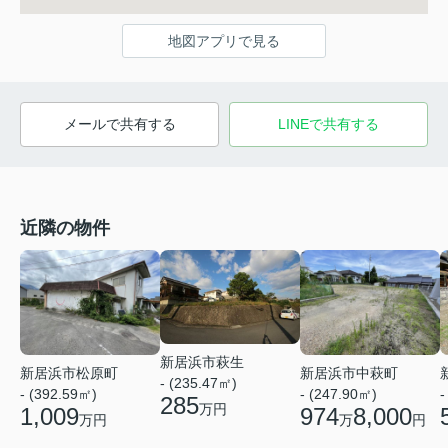
地図アプリで見る
メールで共有する
LINEで共有する
近隣の物件
新居浜市萩生
新居浜市松原町
新居浜市中萩町
- (235.47㎡)
-
- (392.59㎡)
- (247.90㎡)
285
万円
1,009
974
8,000
万円
万
円