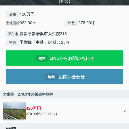
【外観】
420万円
価格
922.00㎡
278.90坪
土地面積
坪数
愛媛県
新居浜市
大生院
215
所在地
予讃線
「
中萩
」駅 徒歩25分
交通
LINEからお問い合わせ
無料
お問い合わせ
無料
大生院 278.9坪の販売中物件
420万円
278.90坪(922.00㎡)