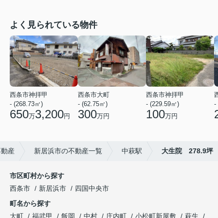
よく見られている物件
西条市神拝甲
西条市大町
西条市神拝甲
- (268.73㎡)
- (62.75㎡)
- (229.59㎡)
-
650
3,200
300
100
万
円
万円
万円
不動産
新居浜市の不動産一覧
中萩駅
大生院 278.9坪
市区町村から探す
西条市
新居浜市
四国中央市
町名から探す
大町
福武甲
飯岡
中村
庄内町
小松町新屋敷
萩生