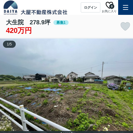
0
ログイン
お気に入り
大生院 278.9坪
募集1
420万円
1
/
5