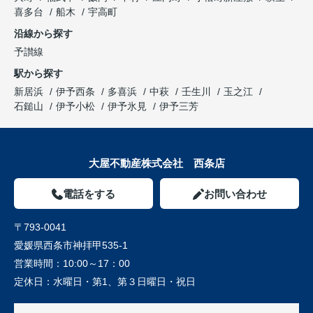
喜多台
船木
宇高町
沿線から探す
予讃線
駅から探す
新居浜
伊予西条
多喜浜
中萩
壬生川
玉之江
石鎚山
伊予小松
伊予氷見
伊予三芳
大屋不動産株式会社 西条店
電話をする
お問い合わせ
〒793-0041
愛媛県西条市神拝甲535-1
営業時間：
10:00～17：00
定休日：
水曜日・第1、第３日曜日・祝日