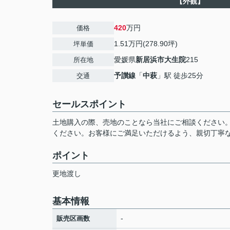
【外観】
420
万円
価格
1.51万円(278.90坪)
坪単価
愛媛県
新居浜市
大生院
215
所在地
予讃線
「
中萩
」駅 徒歩25分
交通
セールスポイント
土地購入の際、売地のことなら当社にご相談ください
ください。お客様にご満足いただけるよう、親切丁寧
ポイント
更地渡し
基本情報
-
販売区画数