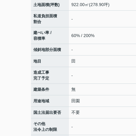
922.00㎡(278.90坪)
土地面積(坪数)
私道負担面積
-
割合
建ぺい率 /
60% / 200%
容積率
-
傾斜地部分面積
田
地目
造成工事
-
完了予定
無
建築条件
田園
用途地域
不要
国土法届出要否
その他
-
法令上の制限