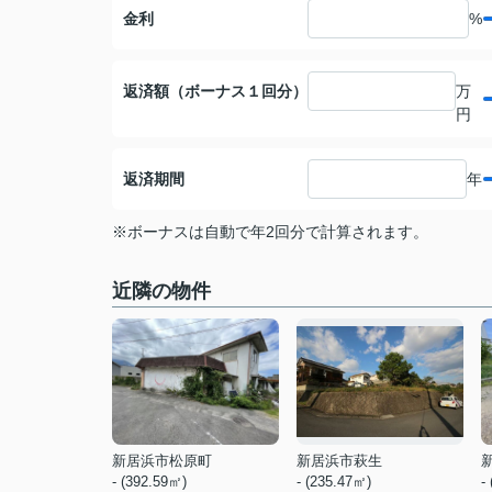
金利
%
返済額（ボーナス１回分）
万
円
返済期間
年
※ボーナスは自動で年2回分で計算されます。
近隣の物件
新居浜市松原町
新居浜市萩生
- (392.59㎡)
- (235.47㎡)
-