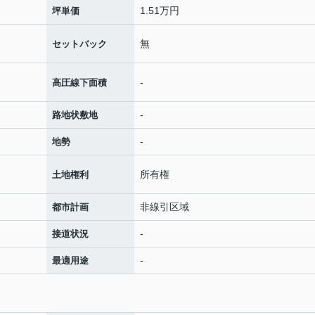
1.51万円
坪単価
無
セットバック
-
高圧線下面積
-
路地状敷地
-
地勢
所有権
土地権利
非線引区域
都市計画
-
接道状況
-
最適用途