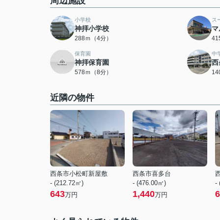
周辺施設
小学校
ス
神拝小学校
マ
288ｍ（4分）
4
保育園
中
神拝保育園
西
578ｍ（8分）
1
近隣の物件
西条市小松町新屋敷
西条市喜多台
- (212.72㎡)
- (476.00㎡)
-
643
1,440
6
万円
万円