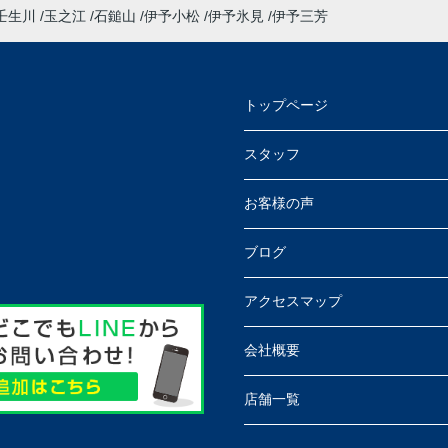
壬生川
玉之江
石鎚山
伊予小松
伊予氷見
伊予三芳
トップページ
スタッフ
お客様の声
ブログ
アクセスマップ
会社概要
店舗一覧