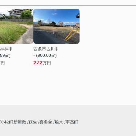
神拝甲
西条市古川甲
.59㎡)
- (900.00㎡)
272
万円
万円
小松町新屋敷
萩生
喜多台
船木
宇高町