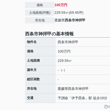
100万円
価格
229.59㎡(69.45坪)
土地面積(坪数)
愛媛県
西条市
神拝甲
所在地
西条市神拝甲の基本情報
物件名
西条市神拝甲
価格
100万円
土地面積
229.59㎡
築年月
-（-）
総区画数
-
所在地
愛媛県
西条市
神拝甲
交通
予讃線
「
伊予西条
」駅 徒歩18分