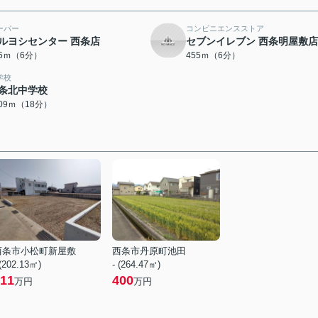
ーパー
コンビニエンスストア
ルヨシセンター 西条店
セブンイレブン 西条明屋敷店
15ｍ（6分）
455ｍ（6分）
学校
条北中学校
409ｍ（18分）
西条市小松町新屋敷
西条市丹原町池田
 (202.13㎡)
- (264.47㎡)
11
400
万円
万円