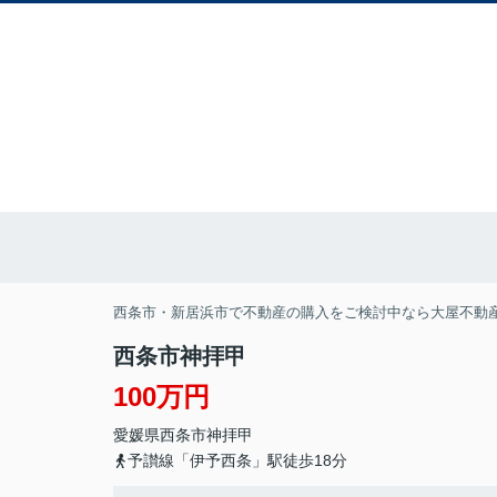
西条市・新居浜市で不動産の購入をご検討中なら大屋不動
西条市神拝甲
100万円
愛媛県
西条市
神拝甲
予讃線「伊予西条」駅徒歩18分