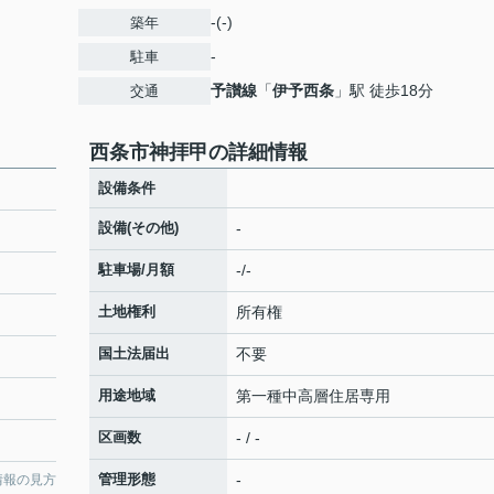
-(-)
築年
-
駐車
予讃線
「
伊予西条
」駅 徒歩18分
交通
西条市神拝甲の詳細情報
設備条件
設備(その他)
-
駐車場/月額
-/-
土地権利
所有権
国土法届出
不要
用途地域
第一種中高層住居専用
区画数
- / -
管理形態
-
情報の見方