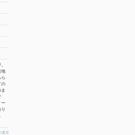
甲。
売地
ちら
ての
のま
で
リー
おり
し
の見方