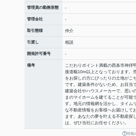
管理員の勤務形態
-
管理会社
-
取引態様
仲介
引渡し
相談
開発許可番号
-
備考
こだわりポイント満載の西条市神拝
接道幅10m以上となっております。
をお探しの方にぴったりの土地がこ
です。建築条件がないため、お目当
建築会社やハウスメーカーで、思い
まのマイホームを建てることが可能
す。地元の情報網を活かし、タイム
な不動産情報をお客様へお届けして
ます。あなたの夢を叶える不動産探
は、ぜひ当社にお任せください。
情報