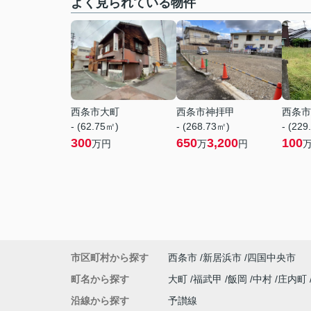
よく見られている物件
西条市大町
西条市神拝甲
西条市
- (62.75㎡)
- (268.73㎡)
- (229
300
650
3,200
100
万円
万
円
市区町村から探す
西条市
新居浜市
四国中央市
町名から探す
大町
福武甲
飯岡
中村
庄内町
沿線から探す
予讃線