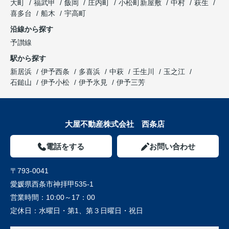
大町
福武甲
飯岡
庄内町
小松町新屋敷
中村
萩生
喜多台
船木
宇高町
沿線から探す
予讃線
駅から探す
新居浜
伊予西条
多喜浜
中萩
壬生川
玉之江
石鎚山
伊予小松
伊予氷見
伊予三芳
大屋不動産株式会社 西条店
電話をする
お問い合わせ
〒793-0041
愛媛県西条市神拝甲535-1
営業時間：
10:00～17：00
定休日：
水曜日・第1、第３日曜日・祝日