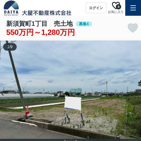
0
ログイン
お気に入り
新須賀町1丁目 売土地
募集4
550万円～1,280万円
1
/
9