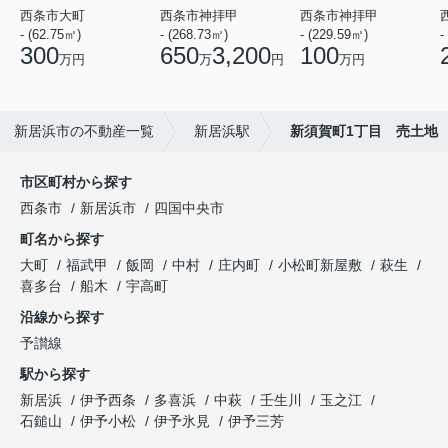
西条市大町
西条市神拝甲
西条市神拝甲
- (62.75㎡)
- (268.73㎡)
- (229.59㎡)
-
300
650
3,200
100
万円
万
円
万円
新居浜市の不動産一覧
新居浜駅
新須賀町1丁目 売土地
市区町村から探す
西条市
新居浜市
四国中央市
町名から探す
大町
福武甲
飯岡
中村
庄内町
小松町新屋敷
萩生
喜多台
船木
宇高町
沿線から探す
予讃線
駅から探す
新居浜
伊予西条
多喜浜
中萩
壬生川
玉之江
石鎚山
伊予小松
伊予氷見
伊予三芳