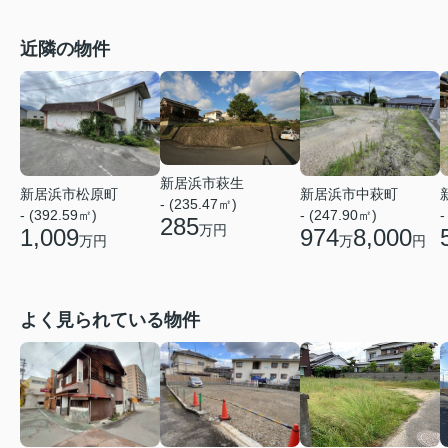
近隣の物件
新居浜市萩生
新居浜市松原町
新居浜市中萩町
- (235.47㎡)
-
- (392.59㎡)
- (247.90㎡)
285
万円
1,009
974
8,000
万円
万
円
よく見られている物件