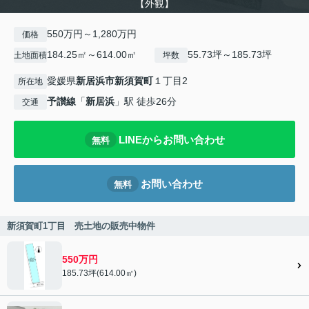
【外観】
550万円～1,280万円
価格
184.25㎡～614.00㎡
55.73坪～185.73坪
土地面積
坪数
愛媛県
新居浜市
新須賀町
１丁目2
所在地
予讃線
「
新居浜
」駅 徒歩26分
交通
LINEからお問い合わせ
無料
お問い合わせ
無料
新須賀町1丁目 売土地の販売中物件
550万円
185.73坪(614.00㎡)