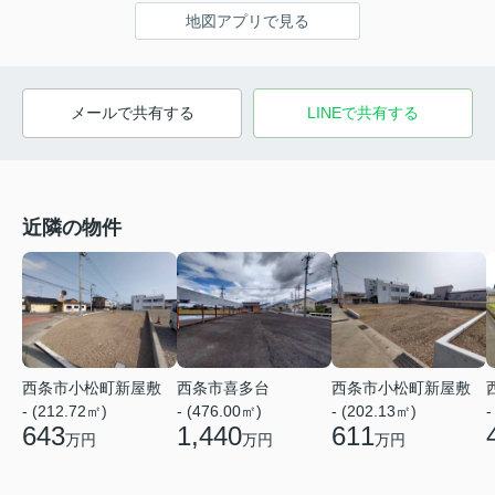
地図アプリで見る
メールで共有する
LINEで共有する
近隣の物件
西条市小松町新屋敷
西条市喜多台
西条市小松町新屋敷
- (212.72㎡)
- (476.00㎡)
- (202.13㎡)
-
643
1,440
611
万円
万円
万円