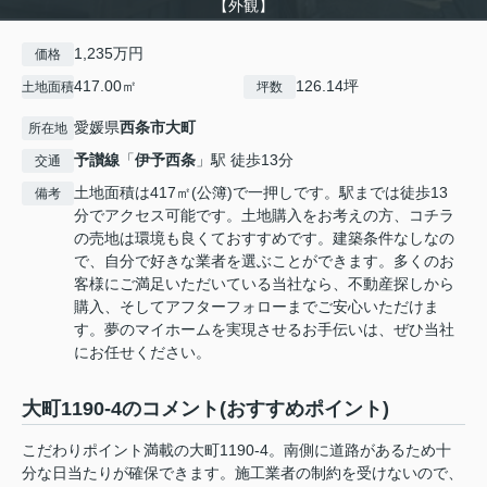
【外観】
1,235万円
価格
417.00㎡
126.14坪
土地面積
坪数
愛媛県
西条市
大町
所在地
予讃線
「
伊予西条
」駅 徒歩13分
交通
土地面積は417㎡(公簿)で一押しです。駅までは徒歩13
備考
分でアクセス可能です。土地購入をお考えの方、コチラ
の売地は環境も良くておすすめです。建築条件なしなの
で、自分で好きな業者を選ぶことができます。多くのお
客様にご満足いただいている当社なら、不動産探しから
購入、そしてアフターフォローまでご安心いただけま
す。夢のマイホームを実現させるお手伝いは、ぜひ当社
にお任せください。
大町1190-4のコメント(おすすめポイント)
こだわりポイント満載の大町1190-4。南側に道路があるため十
分な日当たりが確保できます。施工業者の制約を受けないので、