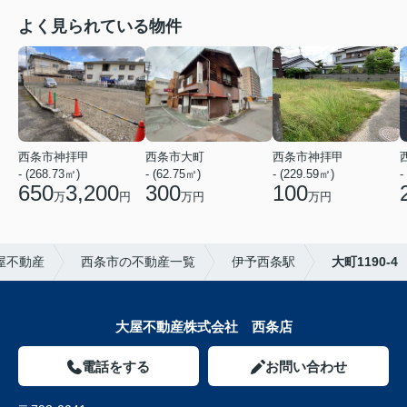
よく見られている物件
西条市神拝甲
西条市大町
西条市神拝甲
- (268.73㎡)
- (62.75㎡)
- (229.59㎡)
-
650
3,200
300
100
万
円
万円
万円
屋不動産
西条市の不動産一覧
伊予西条駅
大町1190-4
大屋不動産株式会社 西条店
電話をする
お問い合わせ