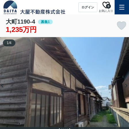
0
ログイン
お気に入り
大町1190-4
募集1
1,235万円
1
/
4