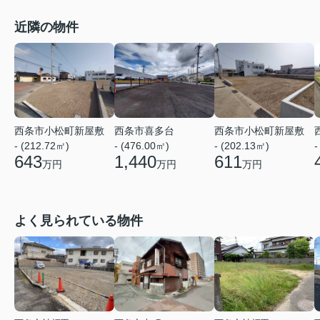
近隣の物件
西条市小松町新屋敷
西条市喜多台
西条市小松町新屋敷
- (212.72㎡)
- (476.00㎡)
- (202.13㎡)
-
643
1,440
611
万円
万円
万円
よく見られている物件