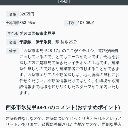
【外観】
320万円
価格
353.95㎡
107.06坪
土地面積
坪数
愛媛県
西条市
氷見甲
所在地
予讃線
「
伊予氷見
」駅 徒歩25分
交通
「西条市氷見甲48-17」のここがイチオシ。道路が南側
備考
に面しているので、とてもニーズが高いです。売地をお
探しの方に是非見て頂きたいイチオシの土地です。建築
条件無しなので好きな建築業者に依頼することができま
す。西条市エリアの不動産探しは、地元密着の当社にお
任せください。不動産情報だけではなく、住環境から施
設情報まで地域を知り尽くしたスタッフがご案内いたし
ます。
西条市氷見甲48-17のコメント(おすすめポイント)
建築条件なしなので、建築についてじっくり考えられるというメ
リットがあります。綺麗に整備された売地ですので、面倒な手入