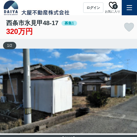
0
ログイン
お気に入り
西条市氷見甲48-17
募集1
320万円
1
/
2