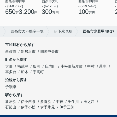
西条市神拝甲
西条市大町
西条市神拝甲
- (268.73㎡)
- (62.75㎡)
- (229.59㎡)
-
650
3,200
300
100
万
円
万円
万円
産
西条市の不動産一覧
伊予氷見駅
西条市氷見甲48-17
市区町村から探す
西条市
新居浜市
四国中央市
町名から探す
大町
福武甲
飯岡
庄内町
小松町新屋敷
中村
萩生
喜多台
船木
宇高町
沿線から探す
予讃線
駅から探す
新居浜
伊予西条
多喜浜
中萩
壬生川
玉之江
石鎚山
伊予小松
伊予氷見
伊予三芳