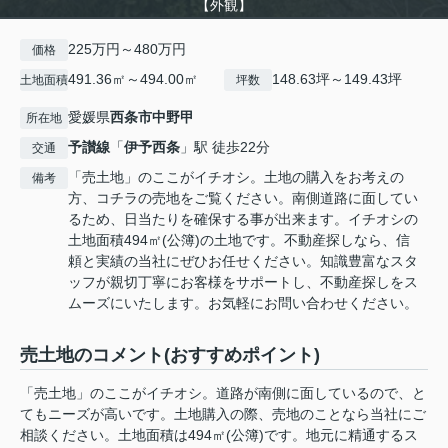
【外観】
225万円～480万円
価格
491.36㎡～494.00㎡
148.63坪～149.43坪
土地面積
坪数
愛媛県
西条市
中野甲
所在地
予讃線
「
伊予西条
」駅 徒歩22分
交通
「売土地」のここがイチオシ。土地の購入をお考えの
備考
方、コチラの売地をご覧ください。南側道路に面してい
るため、日当たりを確保する事が出来ます。イチオシの
土地面積494㎡(公簿)の土地です。不動産探しなら、信
頼と実績の当社にぜひお任せください。知識豊富なスタ
ッフが親切丁寧にお客様をサポートし、不動産探しをス
ムーズにいたします。お気軽にお問い合わせください。
売土地のコメント(おすすめポイント)
「売土地」のここがイチオシ。道路が南側に面しているので、と
てもニーズが高いです。土地購入の際、売地のことなら当社にご
相談ください。土地面積は494㎡(公簿)です。地元に精通するス