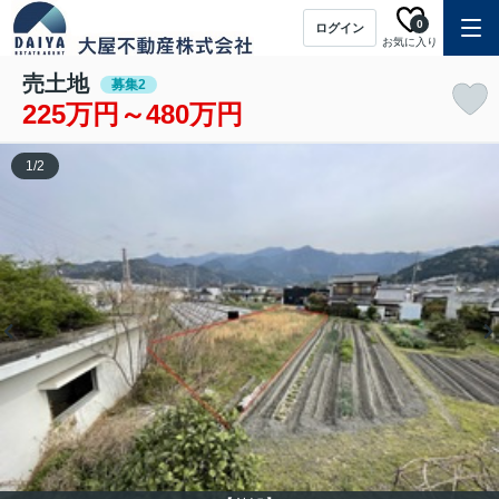
0
ログイン
お気に入り
売土地
募集2
225万円～480万円
1
/
2