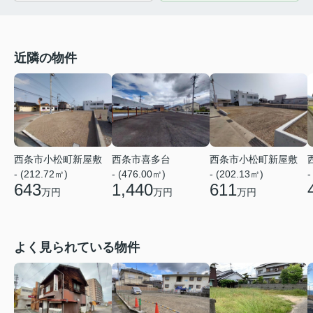
近隣の物件
西条市小松町新屋敷
西条市喜多台
西条市小松町新屋敷
- (212.72㎡)
- (476.00㎡)
- (202.13㎡)
-
643
1,440
611
万円
万円
万円
よく見られている物件