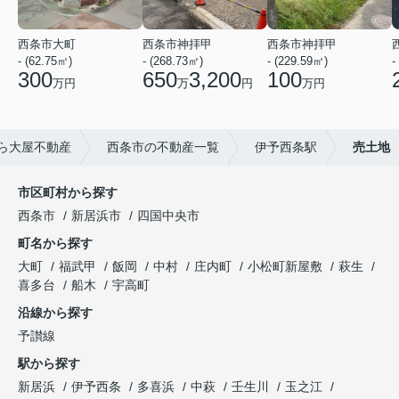
西条市大町
西条市神拝甲
西条市神拝甲
- (62.75㎡)
- (268.73㎡)
- (229.59㎡)
-
300
650
3,200
100
万円
万
円
万円
ら大屋不動産
西条市の不動産一覧
伊予西条駅
売土地
市区町村から探す
西条市
新居浜市
四国中央市
町名から探す
大町
福武甲
飯岡
中村
庄内町
小松町新屋敷
萩生
喜多台
船木
宇高町
沿線から探す
予讃線
駅から探す
新居浜
伊予西条
多喜浜
中萩
壬生川
玉之江