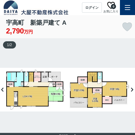
0
ログイン
お気に入り
宇高町 新築戸建て A
2,790
万円
1
/
2