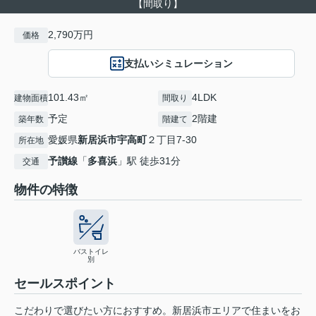
【間取り】
2,790万円
価格
支払いシミュレーション
101.43㎡
4LDK
建物面積
間取り
予定
2階建
築年数
階建て
愛媛県
新居浜市
宇高町
２丁目7-30
所在地
予讃線
「
多喜浜
」駅 徒歩31分
交通
物件の特徴
バストイレ
別
セールスポイント
こだわりで選びたい方におすすめ。新居浜市エリアで住まいをお