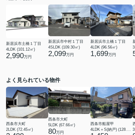
新居浜市中村１丁目
新居浜市土橋１丁目
新居浜市土橋１丁目
4SLDK (109.30㎡)
4LDK (96.56㎡)
3
4LDK (101.12㎡)
2,099
1,699
2,990
万円
万円
万円
よく見られている物件
西条市大町
西条市大町
西条市船屋甲
5LDK (67.66㎡)
80
3
2LDK (72.45㎡)
4LDK＋S(納戸) (128.15㎡)
万円