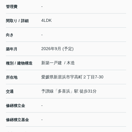
-
管理費
4LDK
間取り / 詳細
-
向き
2026年9月 (予定)
築年月
新築一戸建 / 木造
種別 / 建物構造
愛媛県
新居浜市
宇高町
２丁目7-30
所在地
予讃線
「
多喜浜
」駅 徒歩31分
交通
-
修繕積立金
-
修繕積立基金