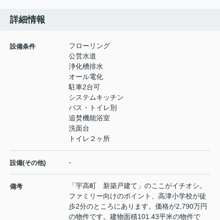
詳細情報
フローリング
設備条件
公営水道
浄化槽排水
オール電化
駐車2台可
システムキッチン
バス・トイレ別
追焚機能浴室
洗面台
トイレ２ヶ所
-
設備(その他)
「宇高町 新築戸建て」のここがイチオシ。
備考
ファミリー向けのポイント、高津小学校が徒
歩2分のところにあります。価格が2,790万円
の物件です。建物面積101.43平米の物件で