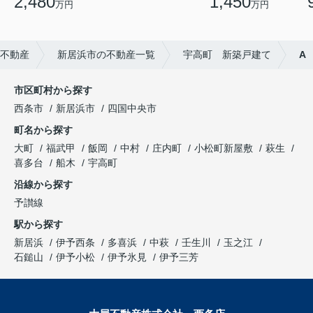
2,480
1,450
万円
万円
不動産
新居浜市の不動産一覧
宇高町 新築戸建て
A
市区町村から探す
西条市
新居浜市
四国中央市
町名から探す
大町
福武甲
飯岡
中村
庄内町
小松町新屋敷
萩生
喜多台
船木
宇高町
沿線から探す
予讃線
駅から探す
新居浜
伊予西条
多喜浜
中萩
壬生川
玉之江
石鎚山
伊予小松
伊予氷見
伊予三芳