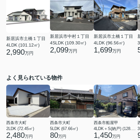
新居浜市中村１丁目
新居浜市土橋１丁目
新居浜市土橋１丁目
4SLDK (109.30㎡)
4LDK (96.56㎡)
3
4LDK (101.12㎡)
2,099
1,699
2,990
万円
万円
万円
よく見られている物件
西条市大町
西条市大町
西条市船屋甲
2LDK (72.45㎡)
5LDK (67.66㎡)
4LDK＋S(納戸) (128.15㎡)
3
2,480
80
1,450
万円
万円
万円