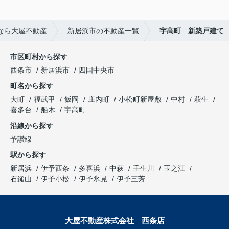
なら大屋不動産
新居浜市の不動産一覧
宇高町 新築戸建て
市区町村から探す
西条市
新居浜市
四国中央市
町名から探す
大町
福武甲
飯岡
庄内町
小松町新屋敷
中村
萩生
喜多台
船木
宇高町
沿線から探す
予讃線
駅から探す
新居浜
伊予西条
多喜浜
中萩
壬生川
玉之江
石鎚山
伊予小松
伊予氷見
伊予三芳
大屋不動産株式会社 西条店