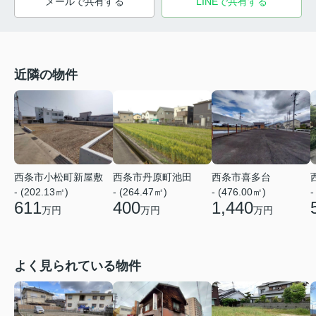
メールで共有する
LINEで共有する
近隣の物件
西条市小松町新屋敷
西条市丹原町池田
西条市喜多台
- (202.13㎡)
- (264.47㎡)
- (476.00㎡)
-
611
400
1,440
万円
万円
万円
よく見られている物件