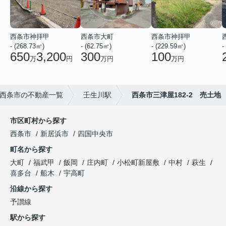
西条市神拝甲
西条市大町
西条市神拝甲
- (268.73㎡)
- (62.75㎡)
- (229.59㎡)
-
650
3,200
300
100
万
円
万円
万円
西条市の不動産一覧
壬生川駅
西条市三津屋182-2 売土地
市区町村から探す
西条市
新居浜市
四国中央市
町名から探す
大町
福武甲
飯岡
庄内町
小松町新屋敷
中村
萩生
喜多台
船木
宇高町
沿線から探す
予讃線
駅から探す