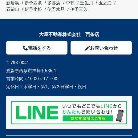
新居浜
伊予西条
多喜浜
中萩
壬生川
玉之江
石鎚山
伊予小松
伊予氷見
伊予三芳
大屋不動産株式会社 西条店
電話をする
お問い合わせ
〒793-0041
愛媛県西条市神拝甲535-1
営業時間：
10:00～17：00
定休日：
水曜日・第1、第３日曜日・祝日