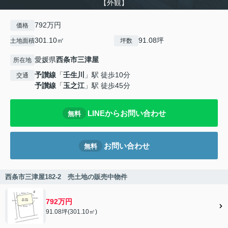
【外観】
792万円
価格
301.10㎡
91.08坪
土地面積
坪数
愛媛県
西条市
三津屋
所在地
予讃線
「
壬生川
」駅 徒歩10分
交通
予讃線
「
玉之江
」駅 徒歩45分
LINEからお問い合わせ
無料
お問い合わせ
無料
西条市三津屋182-2 売土地の販売中物件
792万円
91.08坪(301.10㎡)