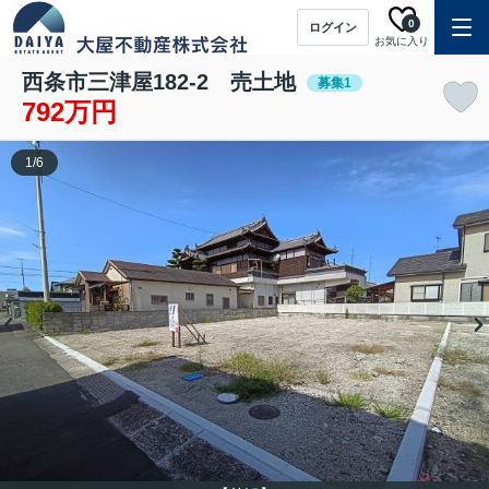
0
ログイン
お気に入り
西条市三津屋182-2 売土地
募集1
792万円
1
/
6