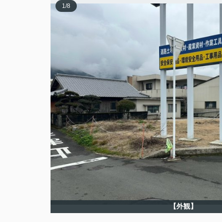
1
/
8
【外観】