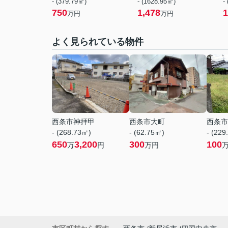
- (379.79㎡)
- (1628.95㎡)
-
750
1,478
1
万円
万円
よく見られている物件
西条市神拝甲
西条市大町
西条市
- (268.73㎡)
- (62.75㎡)
- (229
650
3,200
300
100
万
円
万円