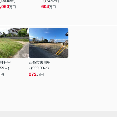
 (228.59㎡)
- (173.40㎡)
,060
604
万円
万円
神拝甲
西条市古川甲
.59㎡)
- (900.00㎡)
272
万円
万円