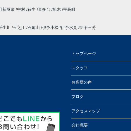
町新屋敷
中村
萩生
喜多台
船木
宇高町
壬生川
玉之江
石鎚山
伊予小松
伊予氷見
伊予三芳
トップページ
スタッフ
お客様の声
ブログ
アクセスマップ
会社概要