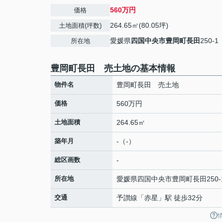
560万円
価格
264.65㎡(80.05坪)
土地面積(坪数)
愛媛県
四国中央市
豊岡町長田
250-1
所在地
豊岡町長田 売土地の基本情報
物件名
豊岡町長田 売土地
価格
560万円
土地面積
264.65㎡
築年月
-（-）
総区画数
-
所在地
愛媛県
四国中央市
豊岡町長田
250-
交通
予讃線
「
赤星
」駅 徒歩32分