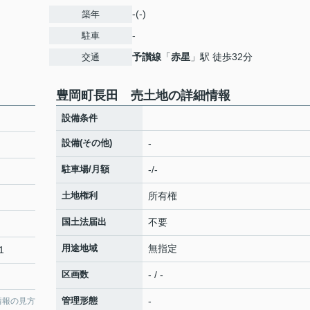
-(-)
築年
-
駐車
予讃線
「
赤星
」駅 徒歩32分
交通
豊岡町長田 売土地の詳細情報
設備条件
設備(その他)
-
駐車場/月額
-/-
土地権利
所有権
国土法届出
不要
用途地域
無指定
1
区画数
- / -
管理形態
-
情報の見方