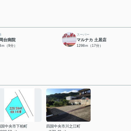
科
スーパー
岡台病院
マルナカ 土居店
93ｍ（9分）
1298ｍ（17分）
四国中央市下柏町
四国中央市川之江町