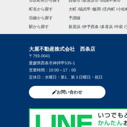
市区町村から探す
西条市
新居浜市
四国中央市
町名から探す
大町
福武甲
飯岡
庄内町
小松
沿線から探す
予讃線
駅から探す
新居浜
伊予西条
多喜浜
中萩
大屋不動産株式会社 西条店
〒793-0041
愛媛県西条市神拝甲535-1
営業時間：
10:00～17：00
定休日：
水曜日・第1、第３日曜日・祝日
お問い合わせ