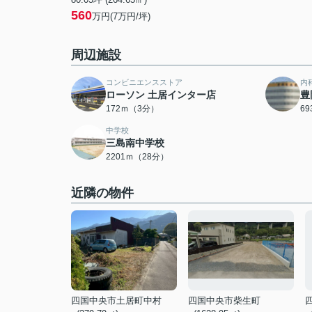
560
万円(7万円/坪)
周辺施設
コンビニエンスストア
内
ローソン 土居インター店
豊
172ｍ（3分）
6
中学校
三島南中学校
2201ｍ（28分）
近隣の物件
四国中央市土居町中村
四国中央市柴生町