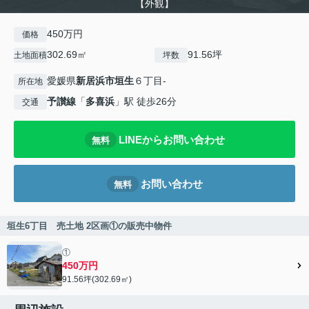
【外観】
450万円
価格
302.69㎡
91.56坪
土地面積
坪数
愛媛県
新居浜市
垣生
６丁目-
所在地
予讃線
「
多喜浜
」駅 徒歩26分
交通
LINEからお問い合わせ
無料
お問い合わせ
無料
垣生6丁目 売土地 2区画①の販売中物件
①
450万円
91.56坪(302.69㎡)