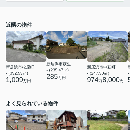
近隣の物件
新居浜市萩生
新居浜市松原町
新居浜市中萩町
- (235.47㎡)
-
- (392.59㎡)
- (247.90㎡)
285
万円
1,009
974
8,000
万円
万
円
よく見られている物件