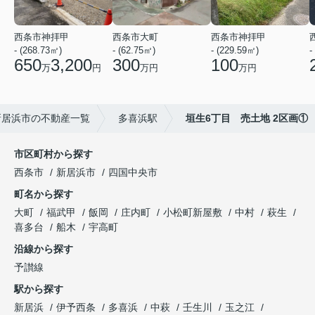
西条市神拝甲
西条市大町
西条市神拝甲
- (268.73㎡)
- (62.75㎡)
- (229.59㎡)
-
650
3,200
300
100
万
円
万円
万円
新居浜市の不動産一覧
多喜浜駅
垣生6丁目 売土地 2区画①
市区町村から探す
西条市
新居浜市
四国中央市
町名から探す
大町
福武甲
飯岡
庄内町
小松町新屋敷
中村
萩生
喜多台
船木
宇高町
沿線から探す
予讃線
駅から探す
新居浜
伊予西条
多喜浜
中萩
壬生川
玉之江