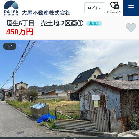
0
ログイン
お気に入り
垣生6丁目 売土地 2区画①
募集1
450万円
1
/
7