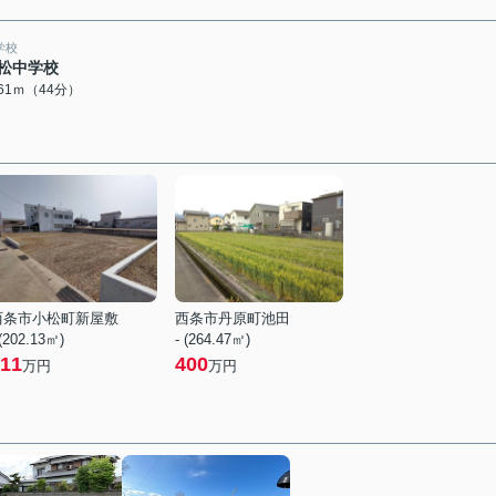
学校
松中学校
461ｍ（44分）
西条市小松町新屋敷
西条市丹原町池田
 (202.13㎡)
- (264.47㎡)
11
400
万円
万円