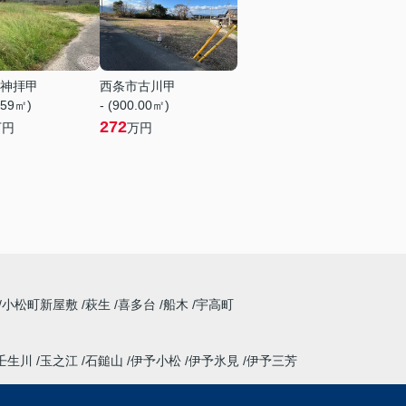
神拝甲
西条市古川甲
.59㎡)
- (900.00㎡)
272
万円
万円
小松町新屋敷
萩生
喜多台
船木
宇高町
壬生川
玉之江
石鎚山
伊予小松
伊予氷見
伊予三芳