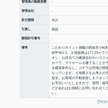
管理員の勤務形態
-
管理会社
-
取引態様
仲介
引渡し
相談
開発許可番号
-
備考
こだわりポイント満載の西条市小松
頭甲661-2。土地面積は177.33㎡で
オシ。お目当ての建築会社やハウス
カーで、マイホームを建てることが
る建築条件なし。コチラは売地の情
なっています。土地購入をお考えの
是非。お客様の不動産探しをスタッ
お手伝いいたしますので、質問・疑
どがあればお気軽にお問い合わせく
い。
情報