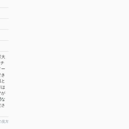
町大
イチ
メー
でき
報と
方は
フが
問な
ださ
の見方