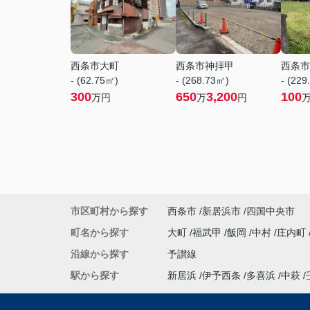
西条市大町
西条市神拝甲
西条市
- (62.75㎡)
- (268.73㎡)
- (229
300
650
3,200
100
万円
万
円
市区町村から探す
西条市
新居浜市
四国中央市
町名から探す
大町
福武甲
飯岡
中村
庄内町
沿線から探す
予讃線
駅から探す
新居浜
伊予西条
多喜浜
中萩