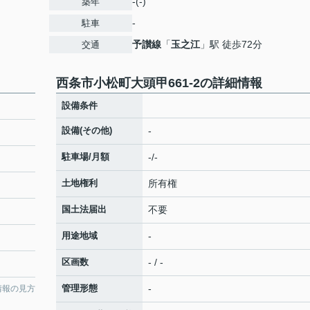
-(-)
築年
-
駐車
予讃線
「
玉之江
」駅 徒歩72分
交通
西条市小松町大頭甲661-2の詳細情報
設備条件
設備(その他)
-
駐車場/月額
-/-
土地権利
所有権
国土法届出
不要
用途地域
-
区画数
- / -
管理形態
-
情報の見方