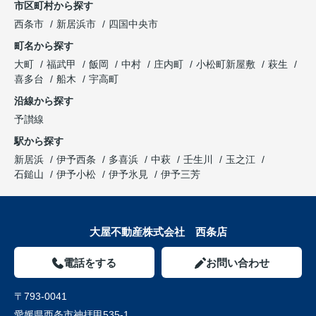
市区町村から探す
西条市
新居浜市
四国中央市
町名から探す
大町
福武甲
飯岡
中村
庄内町
小松町新屋敷
萩生
喜多台
船木
宇高町
沿線から探す
予讃線
駅から探す
新居浜
伊予西条
多喜浜
中萩
壬生川
玉之江
石鎚山
伊予小松
伊予氷見
伊予三芳
大屋不動産株式会社 西条店
電話をする
お問い合わせ
〒793-0041
愛媛県西条市神拝甲535-1