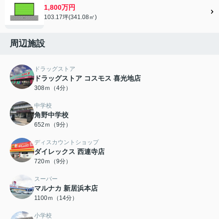
1,800万円
103.17坪(341.08㎡)
周辺施設
ドラッグストア
ドラッグストア コスモス 喜光地店
308ｍ（4分）
中学校
角野中学校
652ｍ（9分）
ディスカウントショップ
ダイレックス 西連寺店
720ｍ（9分）
スーパー
マルナカ 新居浜本店
1100ｍ（14分）
小学校