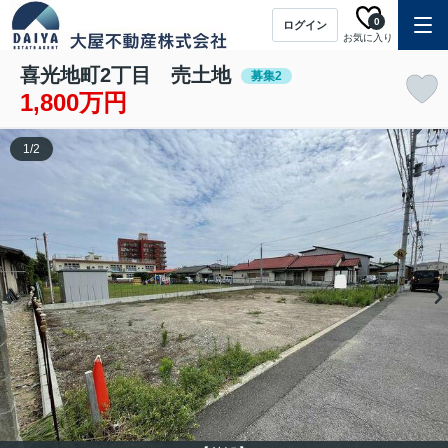
0
ログイン
お気に入り
喜光地町2丁目 売土地
募集2
1,800万円
1
/
2