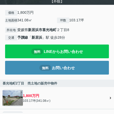
【外観】
1,800万円
価格
341.08㎡
103.17坪
土地面積
坪数
愛媛県
新居浜市
喜光地町
２丁目8
所在地
予讃線
「
新居浜
」駅 徒歩28分
交通
LINEからお問い合わせ
無料
お問い合わせ
無料
喜光地町2丁目 売土地の販売中物件
1,800万円
103.17坪(341.08㎡)