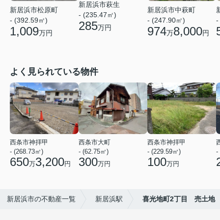
新居浜市萩生
新居浜市松原町
新居浜市中萩町
- (235.47㎡)
-
- (392.59㎡)
- (247.90㎡)
285
万円
1,009
974
8,000
万円
万
円
よく見られている物件
西条市神拝甲
西条市大町
西条市神拝甲
- (268.73㎡)
- (62.75㎡)
- (229.59㎡)
-
650
3,200
300
100
万
円
万円
万円
新居浜市の不動産一覧
新居浜駅
喜光地町2丁目 売土地