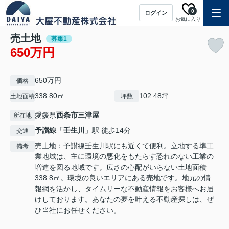
0
ログイン
お気に入り
売土地
募集1
650万円
650万円
価格
338.80㎡
102.48坪
土地面積
坪数
愛媛県
西条市
三津屋
所在地
予讃線
「
壬生川
」駅 徒歩14分
交通
売土地：予讃線壬生川駅にも近くて便利。立地する準工
備考
業地域は、主に環境の悪化をもたらす恐れのない工業の
増進を図る地域です。広さの心配がいらない土地面積
338.8㎡。環境の良いエリアにある売地です。地元の情
報網を活かし、タイムリーな不動産情報をお客様へお届
けしております。あなたの夢を叶える不動産探しは、ぜ
ひ当社にお任せください。