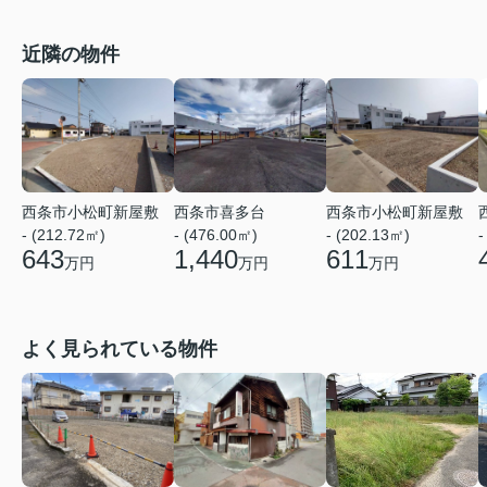
近隣の物件
西条市小松町新屋敷
西条市喜多台
西条市小松町新屋敷
- (212.72㎡)
- (476.00㎡)
- (202.13㎡)
-
643
1,440
611
万円
万円
万円
よく見られている物件