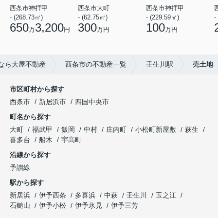
西条市神拝甲
西条市大町
西条市神拝甲
- (268.73㎡)
- (62.75㎡)
- (229.59㎡)
-
650
3,200
300
100
万
円
万円
万円
なら大屋不動産
西条市の不動産一覧
壬生川駅
売土地
市区町村から探す
西条市
新居浜市
四国中央市
町名から探す
大町
福武甲
飯岡
中村
庄内町
小松町新屋敷
萩生
喜多台
船木
宇高町
沿線から探す
予讃線
駅から探す
新居浜
伊予西条
多喜浜
中萩
壬生川
玉之江
石鎚山
伊予小松
伊予氷見
伊予三芳