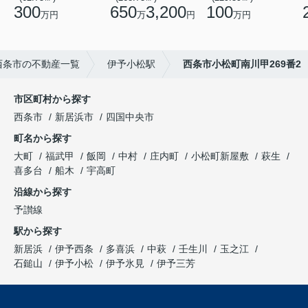
300
650
3,200
100
万円
万
円
万円
西条市の不動産一覧
伊予小松駅
西条市小松町南川甲269番2
市区町村から探す
西条市
新居浜市
四国中央市
町名から探す
大町
福武甲
飯岡
中村
庄内町
小松町新屋敷
萩生
喜多台
船木
宇高町
沿線から探す
予讃線
駅から探す
新居浜
伊予西条
多喜浜
中萩
壬生川
玉之江
石鎚山
伊予小松
伊予氷見
伊予三芳