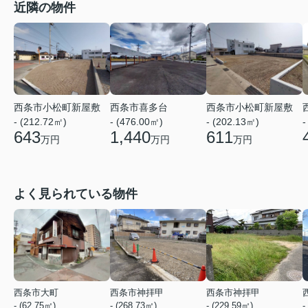
近隣の物件
西条市小松町新屋敷
西条市喜多台
西条市小松町新屋敷
- (212.72㎡)
- (476.00㎡)
- (202.13㎡)
-
643
1,440
611
万円
万円
万円
よく見られている物件
西条市大町
西条市神拝甲
西条市神拝甲
- (62.75㎡)
- (268.73㎡)
- (229.59㎡)
-