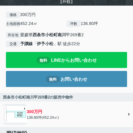
【外観】
300万円
価格
452.24㎡
136.80坪
土地面積
坪数
愛媛県
西条市
小松町南川
甲269番2
所在地
予讃線
「
伊予小松
」駅 徒歩22分
交通
LINEからお問い合わせ
無料
お問い合わせ
無料
西条市小松町南川甲269番2の販売中物件
300万円
136.80坪(452.24㎡)