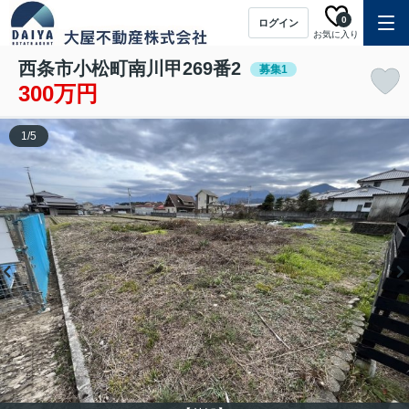
0
ログイン
お気に入り
西条市小松町南川甲269番2
募集1
300万円
1
/
5