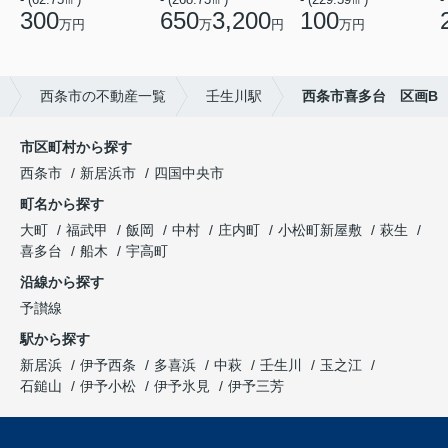
300
650
3,200
100
万円
万
円
万円
西条市の不動産一覧
壬生川駅
西条市喜多台 区画B
市区町村から探す
西条市
新居浜市
四国中央市
町名から探す
大町
福武甲
飯岡
中村
庄内町
小松町新屋敷
萩生
喜多台
船木
宇高町
沿線から探す
予讃線
駅から探す
新居浜
伊予西条
多喜浜
中萩
壬生川
玉之江
石鎚山
伊予小松
伊予氷見
伊予三芳