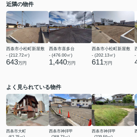
近隣の物件
西条市小松町新屋敷
西条市喜多台
西条市小松町新屋敷
- (212.72㎡)
- (476.00㎡)
- (202.13㎡)
-
643
1,440
611
万円
万円
万円
よく見られている物件
西条市大町
西条市神拝甲
西条市神拝甲
- (62.75㎡)
- (268.73㎡)
- (229.59㎡)
-