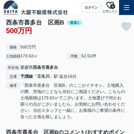
0
ログイン
お気に入り
西条市喜多台 区画B
募集1
500万円
500万円
価格
173.62㎡
52.51坪
土地面積
坪数
愛媛県
西条市
喜多台
所在地
予讃線
「
壬生川
」駅 徒歩16分
交通
「西条市喜多台 区画B」のここがイチオシ。土地購入
備考
の際、売地のことなら当社にご相談ください。こちらの
土地面積は173.62㎡でございます。土地選びで何かお
困りの点がございましたら、お気軽にお問い合わせくだ
さい。当社スタッフと一緒に、お客様のご希望の条件に
合った土地を探しましょう。
西条市喜多台 区画Bのコメント(おすすめポイン