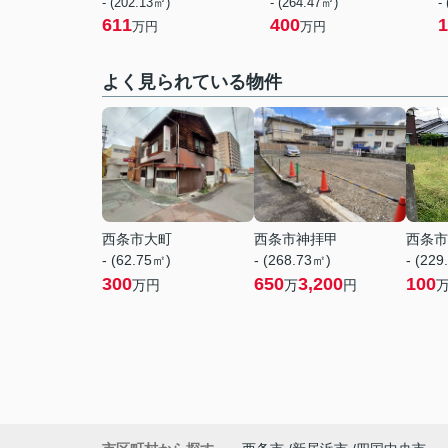
- (202.13㎡)
- (264.47㎡)
-
611
400
1
万円
万円
よく見られている物件
西条市大町
西条市神拝甲
西条市
- (62.75㎡)
- (268.73㎡)
- (229
300
650
3,200
100
万円
万
円