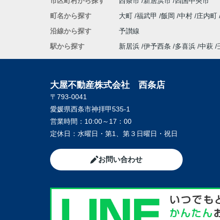
市区町村から探す
西条市
新居浜市
四国中央市
町名から探す
大町
福武甲
飯岡
中村
庄内町
沿線から探す
予讃線
駅から探す
新居浜
伊予西条
多喜浜
中萩
大屋不動産株式会社 西条店
〒793-0041
愛媛県西条市神拝甲535-1
営業時間：
10:00～17：00
定休日：
水曜日・第1、第３日曜日・祝日
お問い合わせ