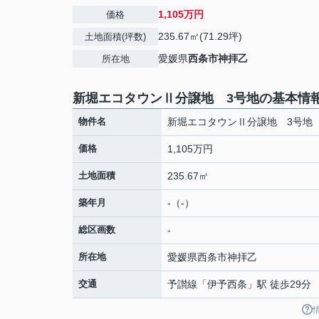
1,105万円
価格
235.67㎡(71.29坪)
土地面積(坪数)
愛媛県
西条市
神拝乙
所在地
新堀エコタウンⅡ分譲地 3号地の基本情
物件名
新堀エコタウンⅡ分譲地 3号地
価格
1,105万円
土地面積
235.67㎡
築年月
-（-）
総区画数
-
所在地
愛媛県
西条市
神拝乙
交通
予讃線
「
伊予西条
」駅 徒歩29分