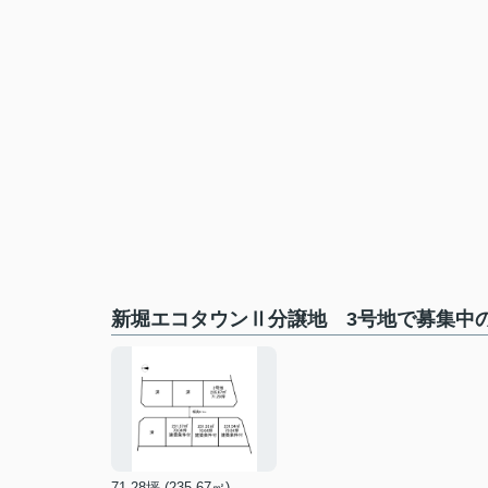
新堀エコタウンⅡ分譲地 3号地で募集中
71.28坪 (235.67㎡)