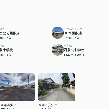
の他
ホームセンター
まむら西条店
DCM西条店
00ｍ（4分）
374ｍ（5分）
学校
中学校
条小学校
西条北中学校
36ｍ（6分）
1422ｍ（18分）
西条市喜多台
西条市安知生