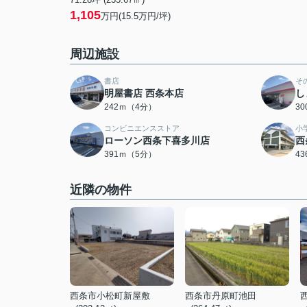
1,105
万円(15.5万円/坪)
周辺施設
書店
そ
明屋書店 西条本店
し
242ｍ（4分）
3
コンビニエンスストア
小
ローソン西条下喜多川店
西
391ｍ（5分）
4
近隣の物件
西条市小松町新屋敷
西条市丹原町池田