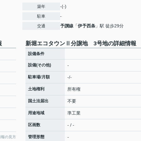
-(-)
築年
-
駐車
予讃線
「
伊予西条
」駅 徒歩29分
交通
報
新堀エコタウンⅡ分譲地 3号地の詳細情報
設備条件
設備(その他)
-
駐車場/月額
-/-
土地権利
所有権
国土法届出
不要
用途地域
準工業
区画数
- / -
管理形態
-
情報の見方