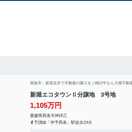
西条市・新居浜市で不動産の購入をご検討中なら大屋不動
新堀エコタウンⅡ分譲地 3号地
1,105万円
愛媛県
西条市
神拝乙
予讃線「伊予西条」駅徒歩29分