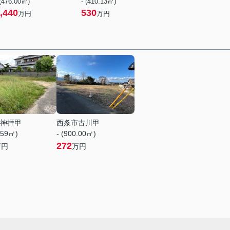
 (476.00㎡)
- (410.13㎡)
,440
530
万円
万円
神拝甲
西条市古川甲
.59㎡)
- (900.00㎡)
272
万円
万円