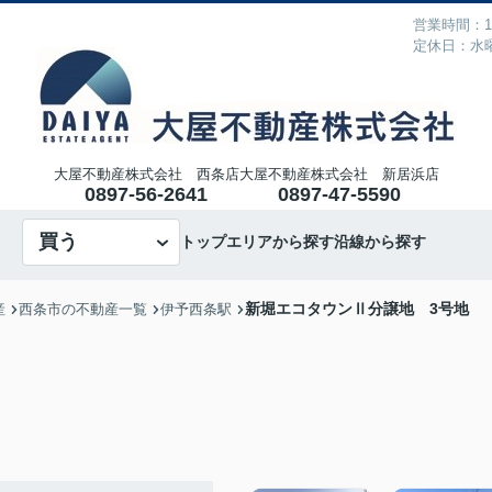
営業時間：10
定休日：水
大屋不動産株式会社 西条店
大屋不動産株式会社 新居浜店
0897-56-2641
0897-47-5590
買う
トップ
エリアから探す
沿線から探す
新堀エコタウンⅡ分譲地 3号地
産
西条市の不動産一覧
伊予西条駅