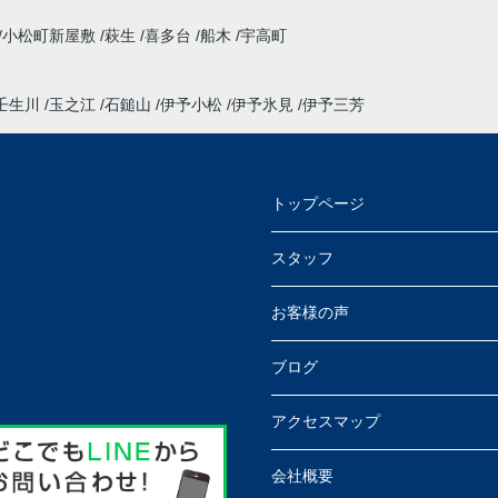
小松町新屋敷
萩生
喜多台
船木
宇高町
壬生川
玉之江
石鎚山
伊予小松
伊予氷見
伊予三芳
トップページ
スタッフ
お客様の声
ブログ
アクセスマップ
会社概要