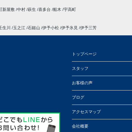
町新屋敷
中村
萩生
喜多台
船木
宇高町
壬生川
玉之江
石鎚山
伊予小松
伊予氷見
伊予三芳
トップページ
スタッフ
お客様の声
ブログ
アクセスマップ
会社概要