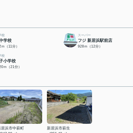
学校
スーパー
中学校
フジ 新居浜駅前店
52ｍ（11分）
928ｍ（12分）
学校
子小学校
620ｍ（21分）
新居浜市中萩町
新居浜市萩生