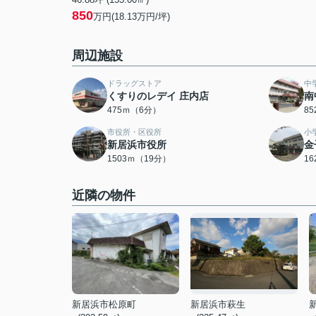
850
万円(18.13万円/坪)
周辺施設
ドラッグストア
中
くすりのレデイ 庄内店
南
475ｍ（6分）
8
市役所・区役所
小
新居浜市役所
金
1503ｍ（19分）
1
近隣の物件
新居浜市松原町
新居浜市萩生