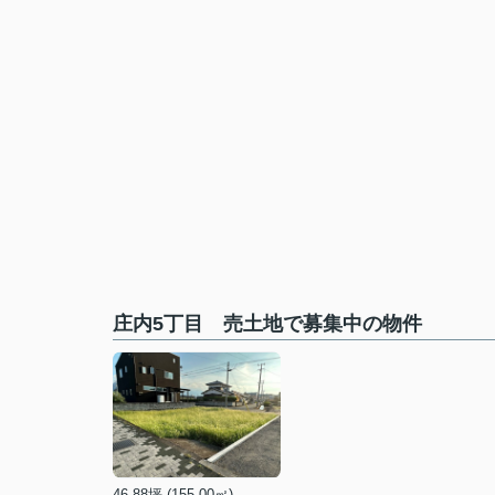
庄内5丁目 売土地で募集中の物件
46.88坪 (155.00㎡)