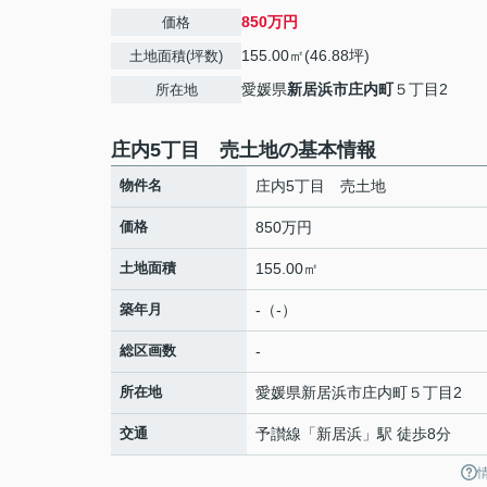
850万円
価格
155.00㎡(46.88坪)
土地面積(坪数)
愛媛県
新居浜市
庄内町
５丁目2
所在地
庄内5丁目 売土地の基本情報
物件名
庄内5丁目 売土地
価格
850万円
土地面積
155.00㎡
築年月
-（-）
総区画数
-
所在地
愛媛県
新居浜市
庄内町
５丁目2
交通
予讃線
「
新居浜
」駅 徒歩8分