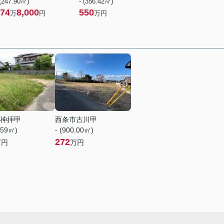
 (247.90㎡)
- (356.42㎡)
74
8,000
550
万
円
万円
神拝甲
西条市古川甲
.59㎡)
- (900.00㎡)
272
万円
万円