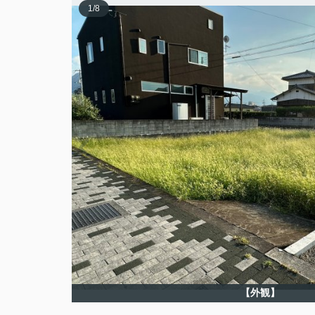
1
/
8
【外観】