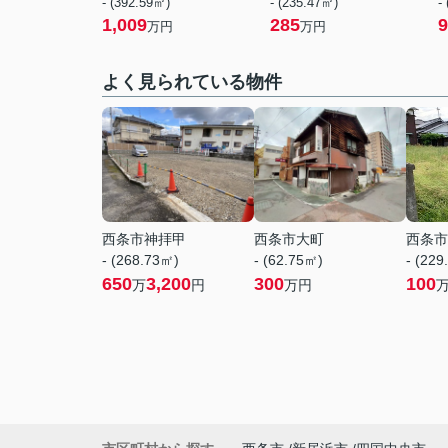
- (392.59㎡)
- (235.47㎡)
-
1,009
285
9
万円
万円
よく見られている物件
西条市神拝甲
西条市大町
西条市
- (268.73㎡)
- (62.75㎡)
- (229
650
3,200
300
100
万
円
万円