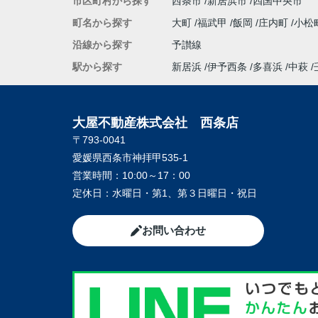
市区町村から探す
西条市
新居浜市
四国中央市
町名から探す
大町
福武甲
飯岡
庄内町
小松
沿線から探す
予讃線
駅から探す
新居浜
伊予西条
多喜浜
中萩
大屋不動産株式会社 西条店
〒793-0041
愛媛県西条市神拝甲535-1
営業時間：
10:00～17：00
定休日：
水曜日・第1、第３日曜日・祝日
お問い合わせ