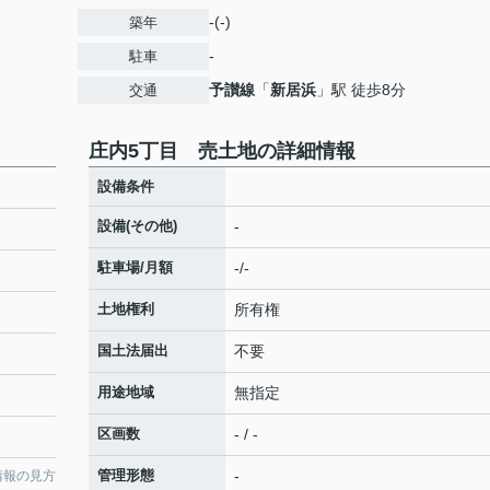
-(-)
築年
-
駐車
予讃線
「
新居浜
」駅 徒歩8分
交通
庄内5丁目 売土地の詳細情報
設備条件
設備(その他)
-
駐車場/月額
-/-
土地権利
所有権
国土法届出
不要
用途地域
無指定
区画数
- / -
管理形態
-
情報の見方