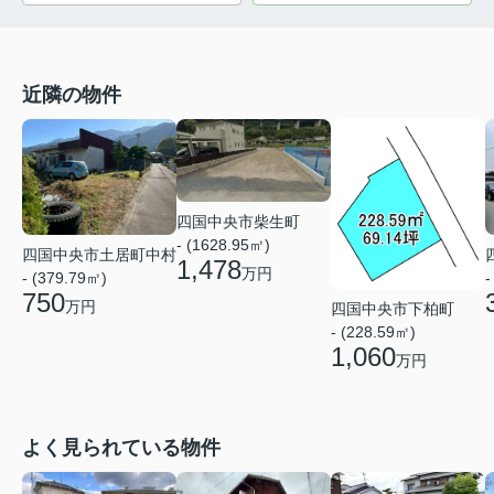
近隣の物件
四国中央市柴生町
- (1628.95㎡)
四国中央市土居町中村
1,478
万円
-
- (379.79㎡)
750
万円
四国中央市下柏町
- (228.59㎡)
1,060
万円
よく見られている物件