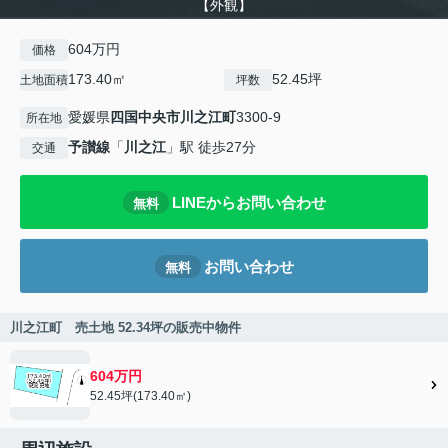
【外観】
604万円
価格
173.40㎡
52.45坪
土地面積
坪数
愛媛県
四国中央市
川之江町
3300-9
所在地
予讃線
「
川之江
」駅 徒歩27分
交通
LINEからお問い合わせ
無料
お問い合わせ
無料
川之江町 売土地 52.34坪の販売中物件
604万円
52.45坪(173.40㎡)