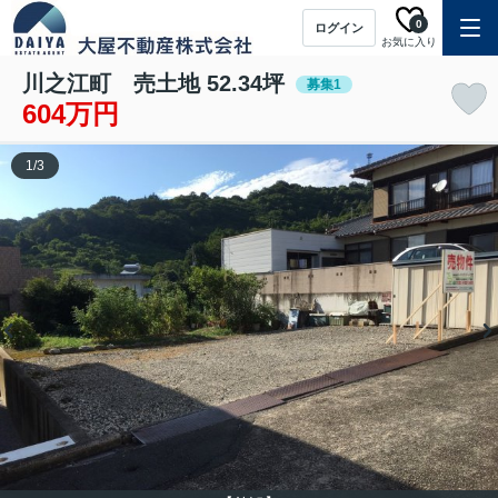
0
ログイン
お気に入り
川之江町 売土地 52.34坪
募集1
604万円
1
/
3