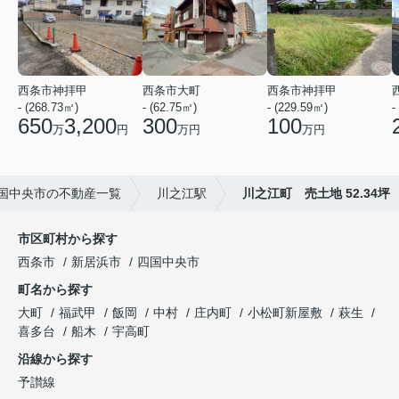
西条市神拝甲
西条市大町
西条市神拝甲
- (268.73㎡)
- (62.75㎡)
- (229.59㎡)
-
650
3,200
300
100
万
円
万円
万円
国中央市の不動産一覧
川之江駅
川之江町 売土地 52.34坪
市区町村から探す
西条市
新居浜市
四国中央市
町名から探す
大町
福武甲
飯岡
中村
庄内町
小松町新屋敷
萩生
喜多台
船木
宇高町
沿線から探す
予讃線