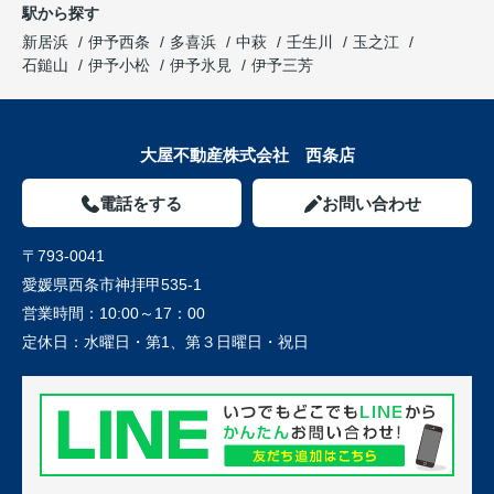
駅から探す
新居浜
伊予西条
多喜浜
中萩
壬生川
玉之江
石鎚山
伊予小松
伊予氷見
伊予三芳
大屋不動産株式会社 西条店
電話をする
お問い合わせ
〒793-0041
愛媛県西条市神拝甲535-1
営業時間：
10:00～17：00
定休日：
水曜日・第1、第３日曜日・祝日