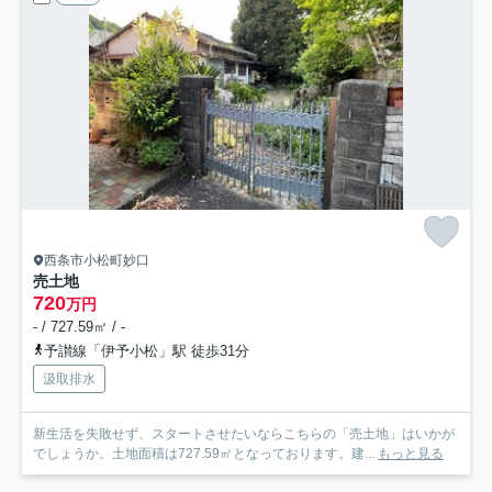
西条市小松町妙口
売土地
720
万円
- / 727.59㎡ / -
予讃線「伊予小松」駅 徒歩31分
汲取排水
新生活を失敗せず、スタートさせたいならこちらの「売土地」はいかが
でしょうか。土地面積は727.59㎡となっております。建...
もっと見る