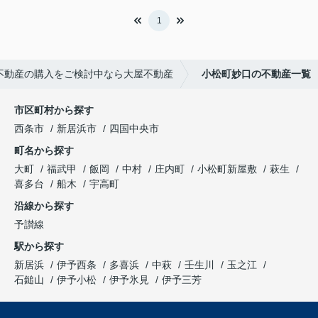
1
不動産の購入をご検討中なら大屋不動産
小松町妙口の不動産一覧
市区町村から探す
西条市
新居浜市
四国中央市
町名から探す
大町
福武甲
飯岡
中村
庄内町
小松町新屋敷
萩生
喜多台
船木
宇高町
沿線から探す
予讃線
駅から探す
新居浜
伊予西条
多喜浜
中萩
壬生川
玉之江
石鎚山
伊予小松
伊予氷見
伊予三芳