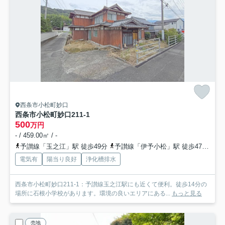
西条市小松町妙口
西条市小松町妙口211-1
500
万円
- / 459.00㎡ / -
予讃線「玉之江」駅 徒歩49分
予讃線「伊予小松」駅 徒歩47分
予
電気有
陽当り良好
浄化槽排水
西条市小松町妙口211-1：予讃線玉之江駅にも近くて便利。徒歩14分の
場所に石根小学校があります。環境の良いエリアにある...
もっと見る
売地