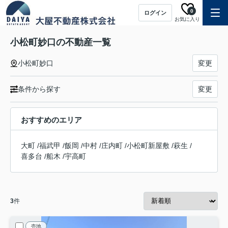
0
ログイン
お気に入り
小松町妙口の不動産一覧
小松町妙口
変更
条件から探す
変更
おすすめのエリア
大町
/
福武甲
/
飯岡
/
中村
/
庄内町
/
小松町新屋敷
/
萩生
/
喜多台
/
船木
/
宇高町
3
件
売地