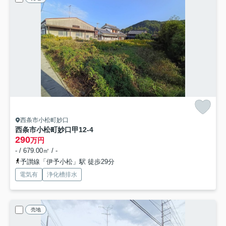
西条市小松町妙口
西条市小松町妙口甲12-4
290
万円
- / 679.00㎡ / -
予讃線「伊予小松」駅 徒歩29分
電気有
浄化槽排水
売地