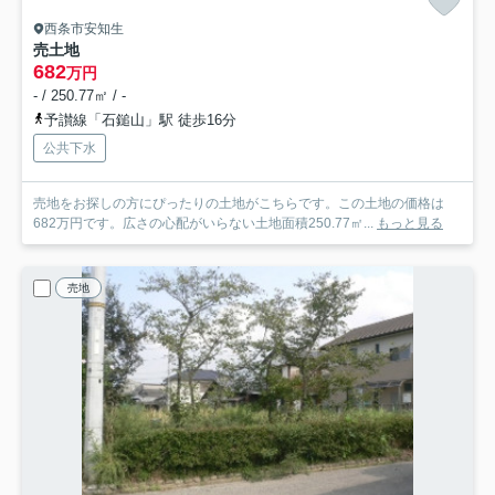
西条市安知生
売土地
682
万円
- / 250.77㎡ / -
予讃線「石鎚山」駅 徒歩16分
公共下水
売地をお探しの方にぴったりの土地がこちらです。この土地の価格は
682万円です。広さの心配がいらない土地面積250.77㎡...
もっと見る
売地