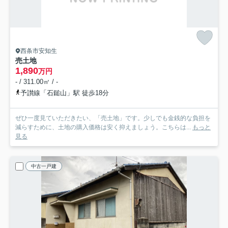
西条市安知生
売土地
1,890
万円
- / 311.00㎡ / -
予讃線「石鎚山」駅 徒歩18分
ぜひ一度見ていただきたい、「売土地」です。少しでも金銭的な負担を
減らすために、土地の購入価格は安く抑えましょう。こちらは...
もっと
見る
中古一戸建