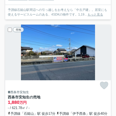
予讃線石鎚山駅周辺への引っ越しをお考えなら「中古戸建」。居室にも
使えるサービスルームのある、4SDKの物件です。1,19...
もっと見る
売地
西条市安知生
西条市安知生の売地
1,880
万円
- / 621.78㎡ / -
予讃線「石鎚山」駅 徒歩17分
予讃線「伊予西条」駅 徒歩40分