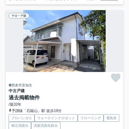
中古一戸建
西条市安知生
中古戸建
過去掲載物件
/築32年
予讃線「石鎚山」駅 徒歩19分
プロパンガス
ウォークインクロゼット
フローリング
電気有
独立洗面台
洗髪洗面化粧台