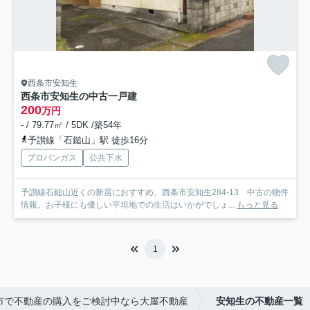
西条市安知生
西条市安知生の中古一戸建
200
万円
- / 79.77㎡ / 5DK /築54年
予讃線「石鎚山」駅 徒歩16分
プロパンガス
公共下水
予讃線石鎚山近くの新居におすすめ、西条市安知生284-13 中古の物件
情報。お子様にも優しい平坦地での生活はいかがでしょ...
もっと見る
1
市で不動産の購入をご検討中なら大屋不動産
安知生の不動産一覧