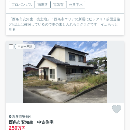
プロパンガス
南道路
電気有
公共下水
「西条市安知生 売土地」：西条市エリアの新居にピッタリ！前面道路
6m以上は確保しているので車の出し入れもラクラクです！イ...
もっと
見る
中古一戸建
西条市安知生
西条市安知生 中古住宅
250
万円