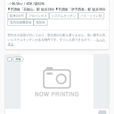
- / 96.56㎡ / 4DK /築52年
予讃線「石鎚山」駅 徒歩19分
予讃線「伊予西条」駅 徒歩39分
駐車2台可
プロパンガス
システムキッチン
バス・トイレ別
室内洗濯機置場
電気有
窓付きの浴室が付いており、衛生面の心配も要りません。使い勝手が良
いシステムキッチンがある物件です。すぐに入居できるので、...
もっと
見る
売地