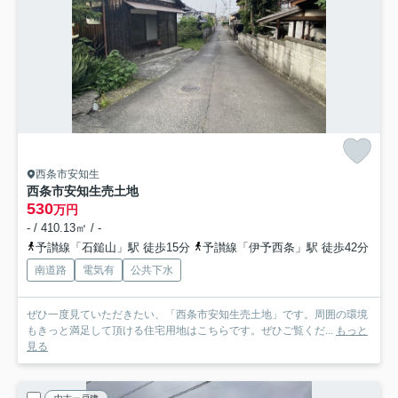
西条市安知生
西条市安知生売土地
530
万円
- / 410.13㎡ / -
予讃線「石鎚山」駅 徒歩15分
予讃線「伊予西条」駅 徒歩42分
南道路
電気有
公共下水
ぜひ一度見ていただきたい、「西条市安知生売土地」です。周囲の環境
もきっと満足して頂ける住宅用地はこちらです。ぜひご覧くだ...
もっと
見る