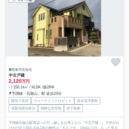
中古一戸建
西条市安知生
中古戸建
2,120
万円
- / 150.14㎡ / 6LDK /築28年
予讃線「石鎚山」駅 徒歩20分
陽当り良好
ウォークインクロゼット
温水洗浄便座
洗髪洗面化粧台
閑静な住宅地
床下収納
予讃線石鎚山駅周辺への引っ越しをお考えなら「中古戸建」。子供がの
びのび走り回れる6LDKの物件はこちらです。15m以上の...
もっと見る