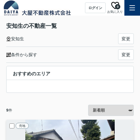
0
ログイン
お気に入り
安知生の不動産一覧
安知生
変更
条件から探す
変更
おすすめのエリア
9
件
売地