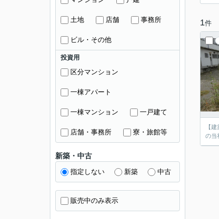
土地
店舗
事務所
1
件
ビル・その他
投資用
区分マンション
一棟アパート
一棟マンション
一戸建て
【建
店舗・事務所
寮・旅館等
の当
新築・中古
指定しない
新築
中古
販売中のみ表示