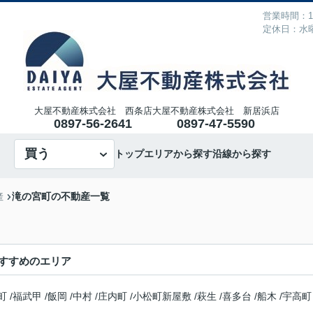
営業時間：10
定休日：水
大屋不動産株式会社 西条店
大屋不動産株式会社 新居浜店
0897-56-2641
0897-47-5590
買う
トップ
エリアから探す
沿線から探す
滝の宮町の不動産一覧
産
すすめのエリア
町
/
福武甲
/
飯岡
/
中村
/
庄内町
/
小松町新屋敷
/
萩生
/
喜多台
/
船木
/
宇高町