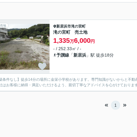
売地
新居浜市
滝の宮町
滝の宮町 売土地
1,335
6,000
万
円
- / 252.33㎡ / -
予讃線
「
新居浜
」駅 徒歩18分
築条件なし】徒歩14分の場所に金栄小学校があります。専門知識がないからと不動
社はお客様に納得・満足いただけるよう、親切丁寧なアドバイスを心がけておりま
1