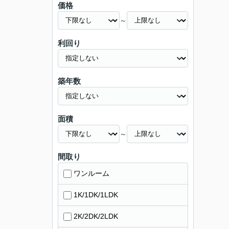
価格
～
利回り
築年数
面積
～
間取り
ワンルーム
1K/1DK/1LDK
2K/2DK/2LDK