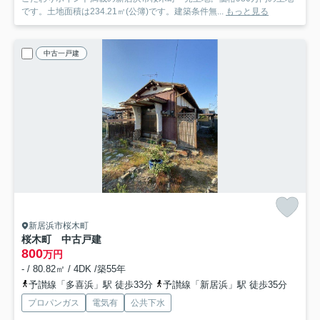
です。土地面積は234.21㎡(公簿)です。建築条件無...
もっと見る
中古一戸建
新居浜市桜木町
桜木町 中古戸建
800
万円
- / 80.82㎡ / 4DK /築55年
予讃線「多喜浜」駅 徒歩33分
予讃線「新居浜」駅 徒歩35分
プロパンガス
電気有
公共下水