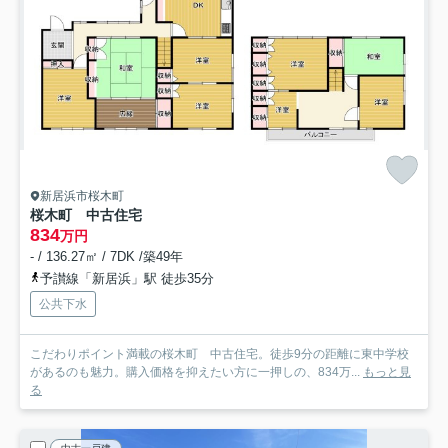
新居浜市桜木町
桜木町 中古住宅
834
万円
- / 136.27㎡ / 7DK /築49年
予讃線「新居浜」駅 徒歩35分
公共下水
こだわりポイント満載の桜木町 中古住宅。徒歩9分の距離に東中学校
があるのも魅力。購入価格を抑えたい方に一押しの、834万...
もっと見
る