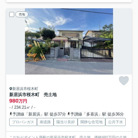
売地
新居浜市桜木町
新居浜市桜木町 売土地
980
万円
- / 234.21㎡ / -
予讃線「新居浜」駅 徒歩37分
予讃線「多喜浜」駅 徒歩36分
プロパンガス
南道路
陽当り良好
閑静な住宅地
公共下水
こだわりポイント満載の新居浜市桜木町 売土地。価格980万円の土地