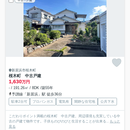
中古一戸建
新居浜市桜木町
桜木町 中古戸建
1,630
万円
- / 191.26㎡ / 8DK /築55年
予讃線「新居浜」駅 徒歩36分
駐車2台可
プロパンガス
電気有
閑静な住宅地
公共下水
こだわりポイント満載の桜木町 中古戸建。周辺環境も充実している中
古の戸建て物件です。子供ものびのびと生活することが出来る...
もっと
見る