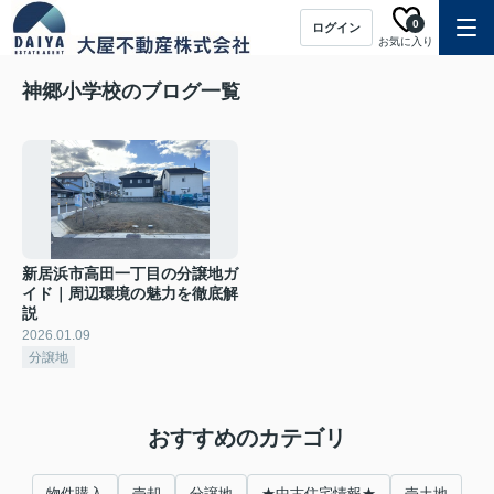
0
ログイン
お気に入り
神郷小学校のブログ一覧
新居浜市高田一丁目の分譲地ガ
イド｜周辺環境の魅力を徹底解
説
2026.01.09
分譲地
おすすめのカテゴリ
物件購入
売却
分譲地
★中古住宅情報★
売土地