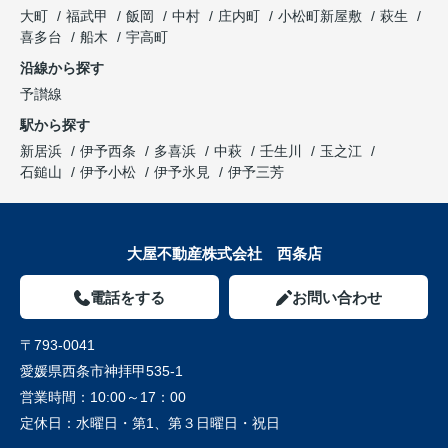
大町
福武甲
飯岡
中村
庄内町
小松町新屋敷
萩生
喜多台
船木
宇高町
沿線から探す
予讃線
駅から探す
新居浜
伊予西条
多喜浜
中萩
壬生川
玉之江
石鎚山
伊予小松
伊予氷見
伊予三芳
大屋不動産株式会社 西条店
電話をする
お問い合わせ
〒793-0041
愛媛県西条市神拝甲535-1
営業時間：
10:00～17：00
定休日：
水曜日・第1、第３日曜日・祝日