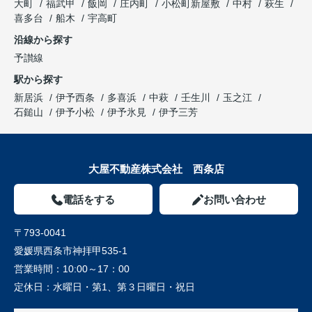
大町
福武甲
飯岡
庄内町
小松町新屋敷
中村
萩生
喜多台
船木
宇高町
沿線から探す
予讃線
駅から探す
新居浜
伊予西条
多喜浜
中萩
壬生川
玉之江
石鎚山
伊予小松
伊予氷見
伊予三芳
大屋不動産株式会社 西条店
電話をする
お問い合わせ
〒793-0041
愛媛県西条市神拝甲535-1
営業時間：
10:00～17：00
定休日：
水曜日・第1、第３日曜日・祝日