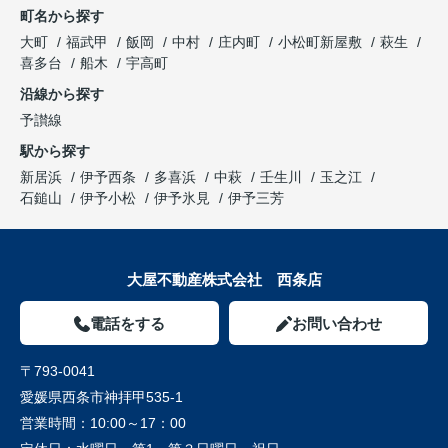
町名から探す
大町
福武甲
飯岡
中村
庄内町
小松町新屋敷
萩生
喜多台
船木
宇高町
沿線から探す
予讃線
駅から探す
新居浜
伊予西条
多喜浜
中萩
壬生川
玉之江
石鎚山
伊予小松
伊予氷見
伊予三芳
大屋不動産株式会社 西条店
電話をする
お問い合わせ
〒793-0041
愛媛県西条市神拝甲535-1
営業時間：
10:00～17：00