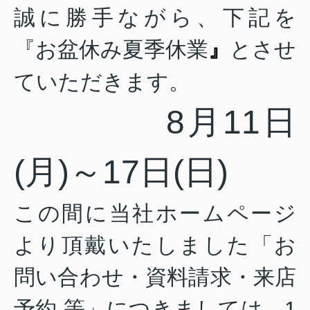
誠に勝手ながら、下記を
『
お盆休み夏季休業
とさせ
』
ていただきます。
8
月
11
日
(
月
)
～
17
日
(
日
)
この間に当社ホームページ
より頂戴いたしました「お
問い合わせ・資料請求・来店
予約 等」につきましては、
1