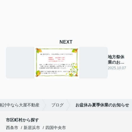
NEXT
地方祭休
業のお知
らせ
2025.10.07
検討中なら大屋不動産
ブログ
お盆休み夏季休業のお知らせ
市区町村から探す
西条市
新居浜市
四国中央市