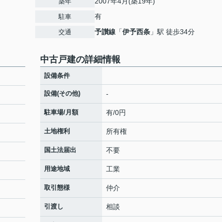
2007年4月(築19年)
築年
有
駐車
予讃線
「
伊予西条
」駅 徒歩34分
交通
中古戸建の詳細情報
設備条件
設備(その他)
-
駐車場/月額
有/0円
土地権利
所有権
国土法届出
不要
用途地域
工業
取引態様
仲介
引渡し
相談