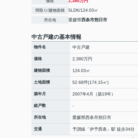
2,380万円
価格
5LDK/124.03㎡
間取り/建物面積
愛媛県
西条市
朔日市
所在地
中古戸建の基本情報
物件名
中古戸建
価格
2,380万円
建物面積
124.03㎡
土地面積
52.68坪(174.15㎡)
築年月
2007年4月（築19年）
総戸数
-
所在地
愛媛県
西条市
朔日市
交通
予讃線
「
伊予西条
」駅 徒歩34分