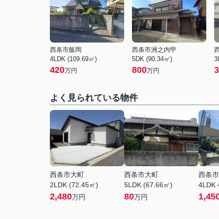
西条市飯岡
西条市洲之内甲
4LDK (109.69㎡)
5DK (90.34㎡)
3
420
800
3
万円
万円
よく見られている物件
西条市大町
西条市大町
西条市
2LDK (72.45㎡)
5LDK (67.66㎡)
4LDK＋
2,480
80
1,45
万円
万円