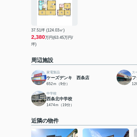
37.51坪 (124.03㎡)
2,380
万円(63.45万円/
坪)
周辺施設
家電製品
ス
ケーズデンキ 西条店
フ
652ｍ（9分）
1
中学校
西条北中学校
1474ｍ（19分）
近隣の物件