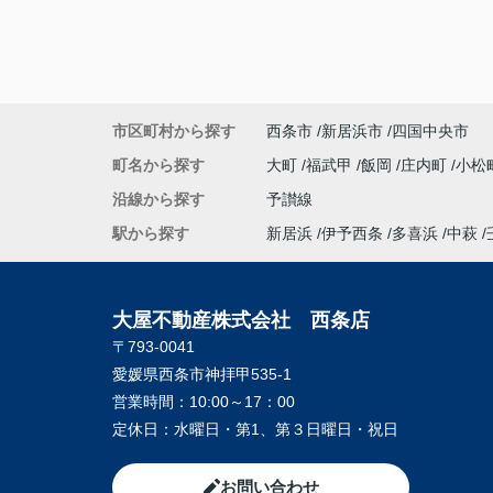
市区町村から探す
西条市
新居浜市
四国中央市
町名から探す
大町
福武甲
飯岡
庄内町
小松
沿線から探す
予讃線
駅から探す
新居浜
伊予西条
多喜浜
中萩
大屋不動産株式会社 西条店
〒793-0041
愛媛県西条市神拝甲535-1
営業時間：
10:00～17：00
定休日：
水曜日・第1、第３日曜日・祝日
お問い合わせ