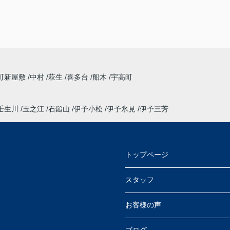
町新屋敷
中村
萩生
喜多台
船木
宇高町
壬生川
玉之江
石鎚山
伊予小松
伊予氷見
伊予三芳
トップページ
スタッフ
お客様の声