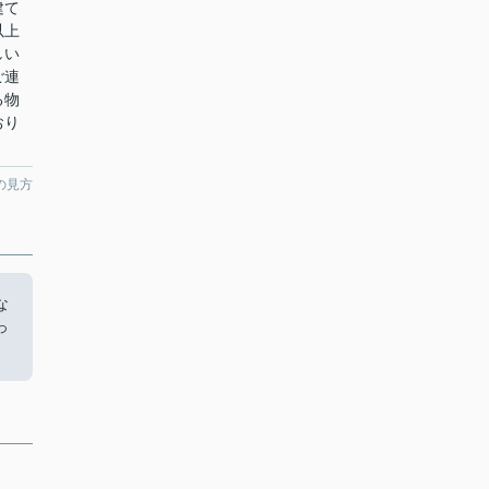
建て
以上
しい
ご連
る物
おり
の見方
な
っ