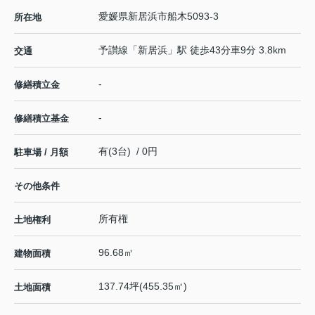
愛媛県
新居浜市
船木
5093-3
所在地
予讃線
「
新居浜
」駅 徒歩43分車9分 3.8km
交通
-
修繕積立金
-
修繕積立基金
有(3台) / 0円
駐車場 / 月額
その他条件
所有権
土地権利
96.68㎡
建物面積
137.74坪(455.35㎡)
土地面積