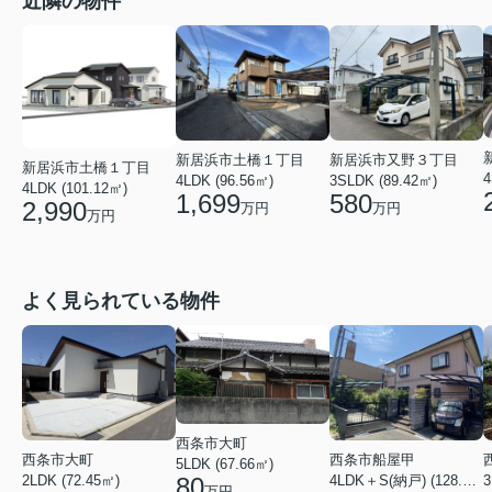
近隣の物件
新居浜市土橋１丁目
新居浜市又野３丁目
新居浜市土橋１丁目
4
4LDK (96.56㎡)
3SLDK (89.42㎡)
4LDK (101.12㎡)
1,699
580
2,990
万円
万円
万円
よく見られている物件
西条市大町
西条市大町
西条市船屋甲
5LDK (67.66㎡)
80
3
2LDK (72.45㎡)
4LDK＋S(納戸) (128.15㎡)
万円