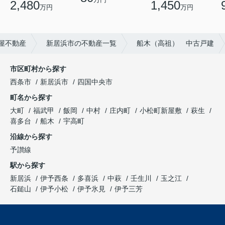
2,480
1,450
万円
万円
屋不動産
新居浜市の不動産一覧
船木（高祖） 中古戸建
市区町村から探す
西条市
新居浜市
四国中央市
町名から探す
大町
福武甲
飯岡
中村
庄内町
小松町新屋敷
萩生
喜多台
船木
宇高町
沿線から探す
予讃線
駅から探す
新居浜
伊予西条
多喜浜
中萩
壬生川
玉之江
石鎚山
伊予小松
伊予氷見
伊予三芳