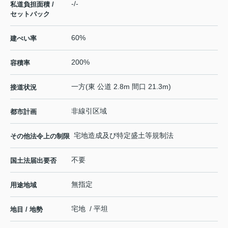
-/-
私道負担面積 /
セットバック
60%
建ぺい率
200%
容積率
一方(東 公道 2.8m 間口 21.3m)
接道状況
非線引区域
都市計画
宅地造成及び特定盛土等規制法
その他法令上の制限
不要
国土法届出要否
無指定
用途地域
宅地 / 平坦
地目 / 地勢