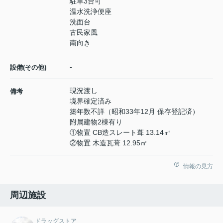
駐車3台可
温水洗浄便座
洗面台
古民家風
南向き
-
設備(その他)
現況渡し
備考
境界確定済み
築年数不詳（昭和33年12月 保存登記済）
附属建物2棟有り
①物置 CB造スレート葺 13.14㎡
②物置 木造瓦葺 12.95㎡
情報の見方
周辺施設
ドラッグストア