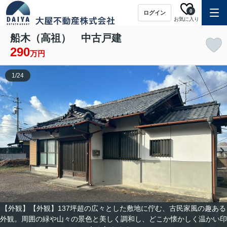
0
ログイン
お気に入り
船木（高祖） 中古戸建
290
万円
1
/
24
【外観】【外観】137坪超の広々とした敷地に佇む、古民家風の趣ある
外観。周囲の緑や山々の景色と美しく調和し、どこか懐かしく温かい印