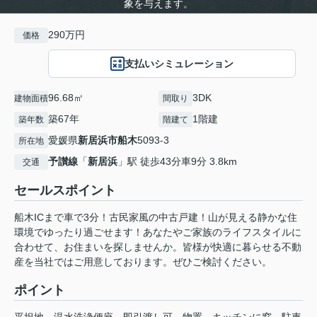
象を与えます。
290万円
価格
支払いシミュレーション
96.68㎡
3DK
建物面積
間取り
築67年
1階建
築年数
階建て
愛媛県
新居浜市
船木
5093-3
所在地
予讃線
「
新居浜
」駅 徒歩43分車9分 3.8km
交通
セールスポイント
船木ICまで車で3分！古民家風の中古戸建！山が見える静かな住
環境でゆったり過ごせます！あなたやご家族のライフスタイルに
合わせて、お住まいを探しませんか。皆様が快適に暮らせる不動
産を当社ではご用意しております。ぜひご検討ください。
ポイント