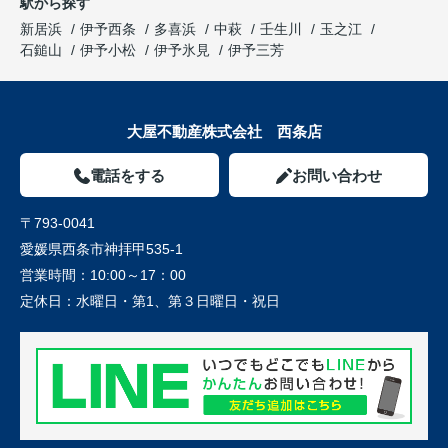
駅から探す
新居浜
伊予西条
多喜浜
中萩
壬生川
玉之江
石鎚山
伊予小松
伊予氷見
伊予三芳
大屋不動産株式会社 西条店
電話をする
お問い合わせ
〒793-0041
愛媛県西条市神拝甲535-1
営業時間：
10:00～17：00
定休日：
水曜日・第1、第３日曜日・祝日