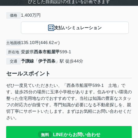
びとした自由設計の住まいを計画できます
1,400万円
価格
支払いシミュレーション
135.10坪(446.62㎡)
土地面積
愛媛県
西条市
船屋甲
599-1
所在地
予讃線
「
伊予西条
」駅 徒歩44分
交通
セールスポイント
ぜひ一度見ていただきたい、「西条市船屋甲599-1 土地」で
す。徒歩25分の場所に玉津小学校があります。住みやすい環境の
整った住宅用地なのでおすすめです。当社は知識の豊富なスタッ
フの対応力が自慢です。専門知識が必要になる不動産探しを、親
切丁寧にサポートいたします。まずはお気軽にお問い合わせくだ
さい。
LINEからお問い合わせ
無料