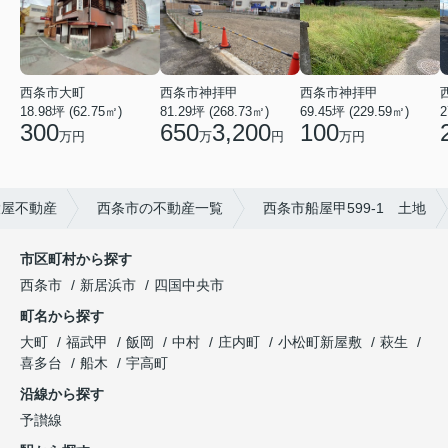
西条市神拝甲
西条市大町
西条市神拝甲
69.45坪 (229.59㎡)
2
18.98坪 (62.75㎡)
81.29坪 (268.73㎡)
100
300
650
3,200
万円
万円
万
円
大屋不動産
西条市の不動産一覧
西条市船屋甲599-1 土地
市区町村から探す
西条市
新居浜市
四国中央市
町名から探す
大町
福武甲
飯岡
中村
庄内町
小松町新屋敷
萩生
喜多台
船木
宇高町
沿線から探す
予讃線