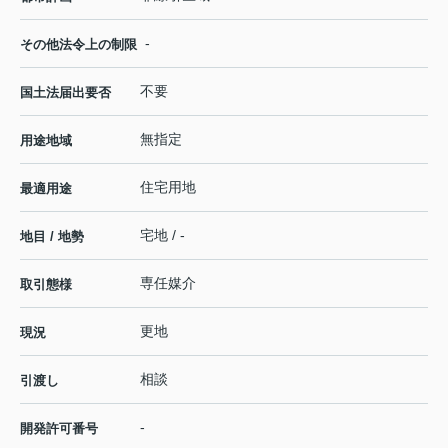
-
その他法令上の制限
不要
国土法届出要否
無指定
用途地域
住宅用地
最適用途
宅地 / -
地目 / 地勢
専任媒介
取引態様
更地
現況
相談
引渡し
-
開発許可番号