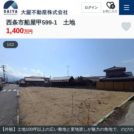
0
ログイン
お気に入り
西条市船屋甲599-1 土地
1,400
万円
1
/
12
【外観】土地100坪以上の広い敷地と更地渡しが魅力の角地で、のびの