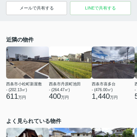
メールで共有する
LINEで共有する
近隣の物件
西条市小松町新屋敷
西条市丹原町池田
西条市喜多台
- (202.13㎡)
- (264.47㎡)
- (476.00㎡)
-
611
400
1,440
万円
万円
万円
よく見られている物件