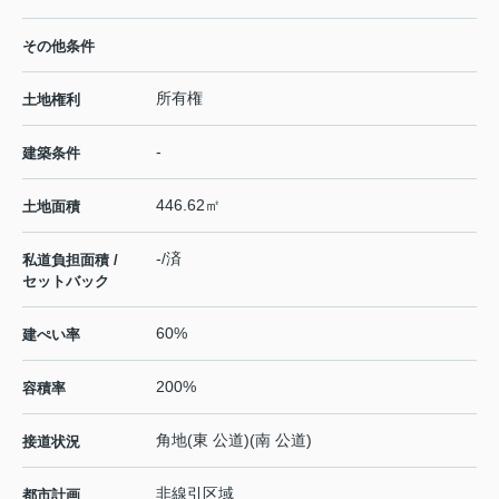
その他条件
所有権
土地権利
-
建築条件
446.62㎡
土地面積
-/済
私道負担面積 /
セットバック
60%
建ぺい率
200%
容積率
角地(東 公道)(南 公道)
接道状況
非線引区域
都市計画