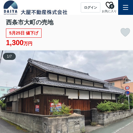
0
ログイン
お気に入り
西条市大町の売地
5月25日 値下げ
1,300
万円
1
/
7