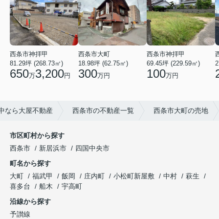
西条市神拝甲
西条市神拝甲
西条市大町
69.45坪 (229.59㎡)
2
81.29坪 (268.73㎡)
18.98坪 (62.75㎡)
100
650
3,200
300
万円
万
円
万円
中なら大屋不動産
西条市の不動産一覧
西条市大町の売地
市区町村から探す
西条市
新居浜市
四国中央市
町名から探す
大町
福武甲
飯岡
庄内町
小松町新屋敷
中村
萩生
喜多台
船木
宇高町
沿線から探す
予讃線