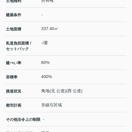
所有権
土地権利
-
建築条件
337.40㎡
土地面積
-/要
私道負担面積 /
セットバック
80%
建ぺい率
400%
容積率
角地(北 公道)(西 公道)
接道状況
非線引区域
都市計画
-
その他法令上の制限