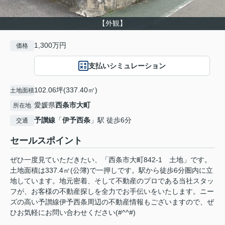
【外観】
1,300万円
価格
支払いシミュレーション
102.06坪(337.40㎡)
土地面積
愛媛県
西条市
大町
所在地
予讃線
「
伊予西条
」駅 徒歩6分
交通
セールスポイント
ぜひ一度見ていただきたい、「西条市大町842-1 土地」です。
土地面積は337.4㎡(公簿)で一押しです。駅から徒歩6分圏内に立
地しています。地元密着、そして不動産のプロである当社スタッ
フが、お客様の不動産探しを全力でお手伝いをいたします。ニー
ズの高い予讃線伊予西条周辺の不動産情報もございますので、ぜ
ひお気軽にお問い合わせください(#^^#)