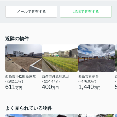
メールで共有する
LINEで共有する
近隣の物件
西条市小松町新屋敷
西条市丹原町池田
西条市喜多台
- (202.13㎡)
- (264.47㎡)
- (476.00㎡)
-
611
400
1,440
万円
万円
万円
よく見られている物件