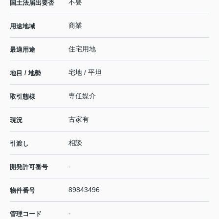
不要
国土法届出要否
商業
用途地域
住宅用地
最適用途
宅地 / 平坦
地目 / 地勢
専任媒介
取引態様
古家有
現況
相談
引渡し
-
開発許可番号
89843496
物件番号
-
管理コード