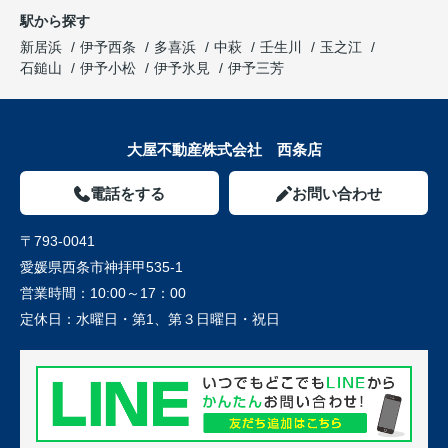
駅から探す
新居浜
伊予西条
多喜浜
中萩
壬生川
玉之江
石鎚山
伊予小松
伊予氷見
伊予三芳
大屋不動産株式会社 西条店
電話をする
お問い合わせ
〒793-0041
愛媛県西条市神拝甲535-1
営業時間：
10:00～17：00
定休日：
水曜日・第1、第３日曜日・祝日