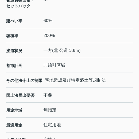
私道負担面積 /
セットバック
60%
建ぺい率
200%
容積率
一方(北 公道 3.8m)
接道状況
非線引区域
都市計画
宅地造成及び特定盛土等規制法
その他法令上の制限
不要
国土法届出要否
無指定
用途地域
住宅用地
最適用途