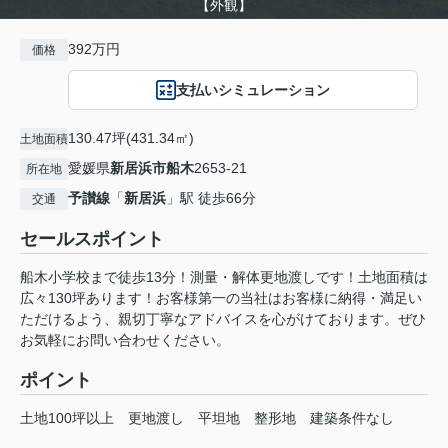
【外観】
392万円
価格
支払いシミュレーション
130.47坪(431.34㎡)
土地面積
愛媛県
新居浜市
船木
2653-21
所在地
予讃線
「
新居浜
」駅 徒歩66分
交通
セールスポイント
船木小学校まで徒歩13分！測量・解体更地渡しです！土地面積は
広々130坪あります！お客様第一の当社はお客様に納得・満足い
ただけるよう、親切丁寧なアドバイスを心がけております。ぜひ
お気軽にお問い合わせください。
ポイント
土地100坪以上
更地渡し
平坦地
整形地
建築条件なし