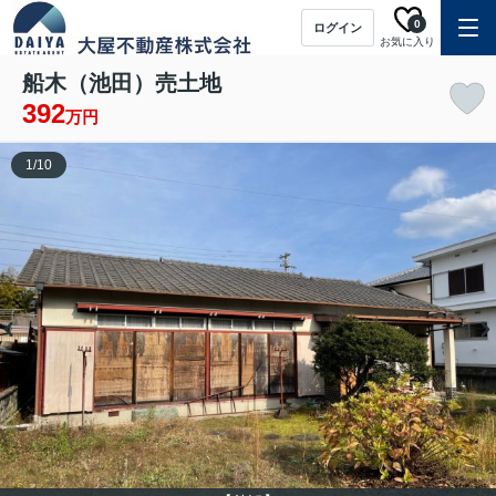
0
ログイン
お気に入り
船木（池田）売土地
392
万円
1
/
10