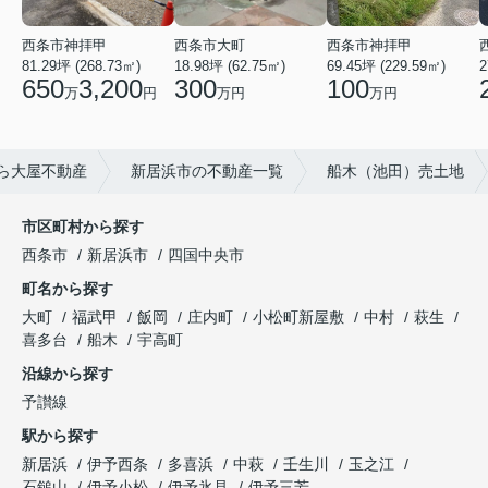
西条市神拝甲
西条市神拝甲
西条市大町
69.45坪 (229.59㎡)
2
81.29坪 (268.73㎡)
18.98坪 (62.75㎡)
100
650
3,200
300
万円
万
円
万円
ら大屋不動産
新居浜市の不動産一覧
船木（池田）売土地
市区町村から探す
西条市
新居浜市
四国中央市
町名から探す
大町
福武甲
飯岡
庄内町
小松町新屋敷
中村
萩生
喜多台
船木
宇高町
沿線から探す
予讃線
駅から探す
新居浜
伊予西条
多喜浜
中萩
壬生川
玉之江
石鎚山
伊予小松
伊予氷見
伊予三芳