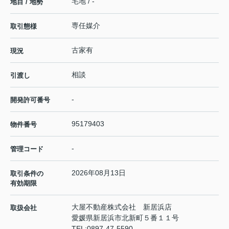
宅地 / -
地目 / 地勢
専任媒介
取引態様
古家有
現況
相談
引渡し
-
開発許可番号
95179403
物件番号
-
管理コード
2026年08月13日
取引条件の
有効期限
大屋不動産株式会社 新居浜店
取扱会社
愛媛県新居浜市北新町５番１１号
TEL:
0897-47-5590