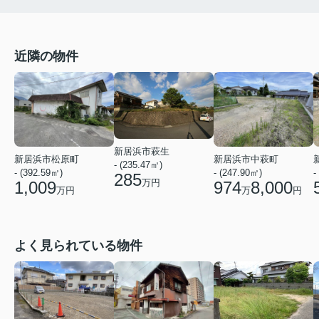
近隣の物件
新居浜市萩生
新居浜市松原町
新居浜市中萩町
- (235.47㎡)
-
- (392.59㎡)
- (247.90㎡)
285
万円
1,009
974
8,000
万円
万
円
よく見られている物件