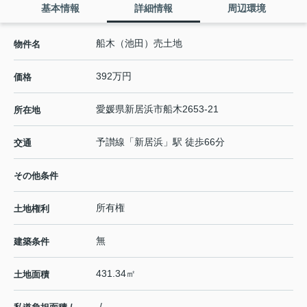
基本情報
詳細情報
周辺環境
船木（池田）売土地
物件名
392万円
価格
愛媛県
新居浜市
船木
2653-21
所在地
予讃線
「
新居浜
」駅 徒歩66分
交通
その他条件
所有権
土地権利
無
建築条件
431.34㎡
土地面積
-/-