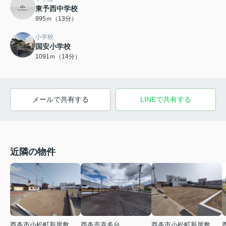
東予西中学校
995ｍ（13分）
小学校
国安小学校
1091ｍ（14分）
メールで共有する
LINEで共有する
近隣の物件
西条市小松町新屋敷
西条市喜多台
西条市小松町新屋敷