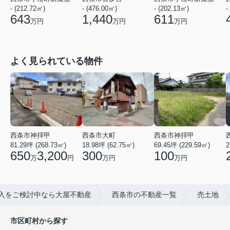
- (212.72㎡)
- (476.00㎡)
- (202.13㎡)
-
643
1,440
611
万円
万円
万円
よく見られている物件
西条市神拝甲
西条市神拝甲
西条市大町
69.45坪 (229.59㎡)
2
81.29坪 (268.73㎡)
18.98坪 (62.75㎡)
100
650
3,200
300
万円
万
円
万円
入をご検討中なら大屋不動産
西条市の不動産一覧
売土地
市区町村から探す