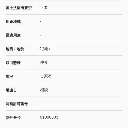
不要
国土法届出要否
-
用途地域
-
最適用途
宅地 / -
地目 / 地勢
仲介
取引態様
古家有
現況
相談
引渡し
-
開発許可番号
91000803
物件番号