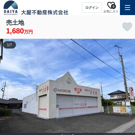
0
ログイン
お気に入り
売土地
1,680
万円
1
/
7