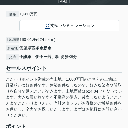
【外観】
1,680万円
価格
支払いシミュレーション
189.01坪(624.84㎡)
土地面積
愛媛県
西条市
新市
所在地
予讃線
「
伊予三芳
」駅 徒歩38分
交通
セールスポイント
こだわりポイント満載の売土地。1,680万円のこちらの土地は、
経済的かつ好条件です。建築条件なしなので、好きな業者や間取
りを自分で選ぶことができます。土地面積は624.84㎡となってい
ます。大きな買い物である不動産の購入、後悔しないようとこと
んまでこだわりませんか。当社スタッフがお客様のご希望条件を
お伺いし、全力でお探しいたします。まずはお気軽にお問い合わ
せください。
ポイント