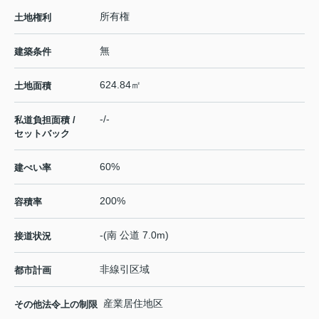
所有権
土地権利
無
建築条件
624.84㎡
土地面積
-/-
私道負担面積 /
セットバック
60%
建ぺい率
200%
容積率
-(南 公道 7.0m)
接道状況
非線引区域
都市計画
産業居住地区
その他法令上の制限