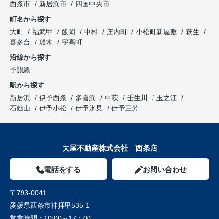
西条市
新居浜市
四国中央市
町名から探す
大町
福武甲
飯岡
中村
庄内町
小松町新屋敷
萩生
喜多台
船木
宇高町
沿線から探す
予讃線
駅から探す
新居浜
伊予西条
多喜浜
中萩
壬生川
玉之江
石鎚山
伊予小松
伊予氷見
伊予三芳
大屋不動産株式会社 西条店
電話をする
お問い合わせ
〒793-0041
愛媛県西条市神拝甲535-1
営業時間：
10:00～17：00