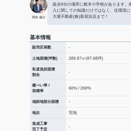
徒歩8分の場所に船木小学校があります。
入に関しての知識だけではなく、住環境に
大屋不動産(株)新居浜店まで！
岡村 優介
基本情報
-
販売区画数
289.87㎡(87.68坪)
土地面積(坪数)
私道負担面積
-
割合
建ぺい率 /
60% / 200%
容積率
-
傾斜地部分面積
宅地
地目
造成工事
-
完了予定