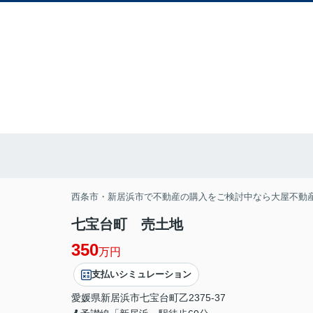
西条市・新居浜市で不動産の購入をご検討中なら大屋不動
七宝台町 売土地
350
万円
支払いシミュレーション
愛媛県
新居浜市
七宝台町
乙2375-37