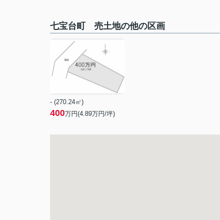
七宝台町 売土地の他の区画
- (270.24㎡)
400
万円(
4.89
万円/坪)