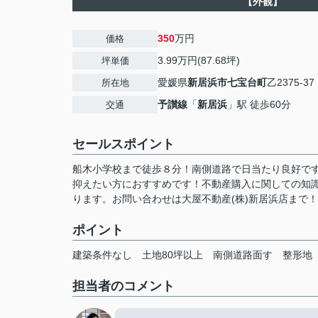
【外観】
350
万円
価格
3.99万円(87.68坪)
坪単価
愛媛県
新居浜市
七宝台町
乙2375-37
所在地
予讃線
「
新居浜
」駅 徒歩60分
交通
セールスポイント
船木小学校まで徒歩８分！南側道路で日当たり良好です
抑えたい方におすすめです！不動産購入に関しての知
ります。お問い合わせは大屋不動産(株)新居浜店まで！
ポイント
建築条件なし
土地80坪以上
南側道路面す
整形地
担当者のコメント