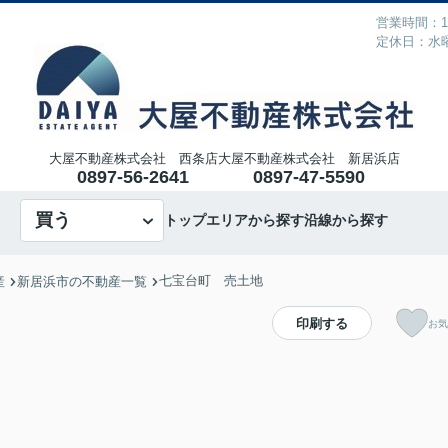
営業時間：10
定休日：水
大屋不動産株式会社 西条店
大屋不動産株式会社 新居浜店
0897-56-2641
0897-47-5590
買う
トップ
エリアから探す
沿線から探す
七宝台町 売土地
産
新居浜市の不動産一覧
印刷する
お気