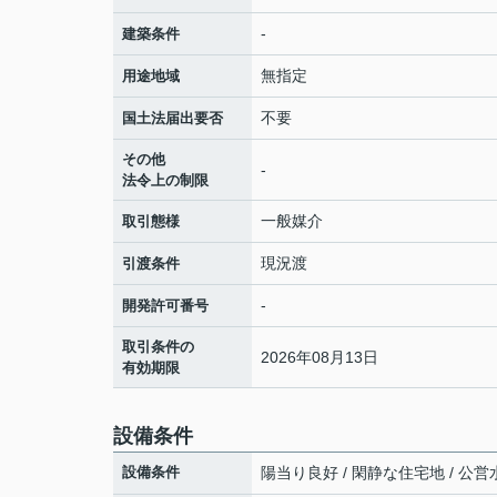
-
建築条件
無指定
用途地域
不要
国土法届出要否
その他
-
法令上の制限
一般媒介
取引態様
現況渡
引渡条件
-
開発許可番号
取引条件の
2026年08月13日
有効期限
設備条件
設備条件
陽当り良好 / 閑静な住宅地 / 公営水