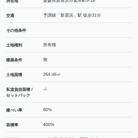
愛媛県
新居浜市
繁本町
9-16
所在地
予讃線
「
新居浜
」駅 徒歩31分
交通
その他条件
所有権
土地権利
無
建築条件
264.46㎡
土地面積
-/-
私道負担面積 /
セットバック
80%
建ぺい率
400%
容積率