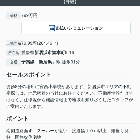
【外観】
799万円
価格
支払いシミュレーション
79.99坪(264.46㎡)
土地面積
愛媛県
新居浜市
繁本町
9-16
所在地
予讃線
「
新居浜
」駅 徒歩31分
交通
セールスポイント
徒歩8分の場所に宮西小学校があります。新居浜市エリアの不動
産探しは、地元密着の当社にお任せください。不動産情報だけで
はなく、住環境から施設情報まで地域を知り尽くしたスタッフが
ご案内いたします。
ポイント
南側道路面す
スーパーが近い
接道幅１０ｍ以上
陽当り良
好
閑静な住宅地