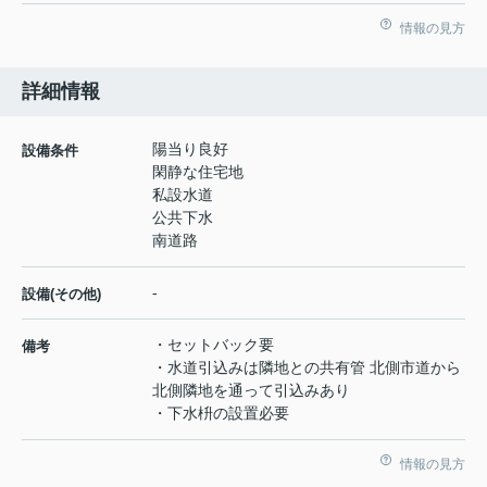
情報の見方
詳細情報
陽当り良好
設備条件
閑静な住宅地
私設水道
公共下水
南道路
-
設備(その他)
・セットバック要
備考
・水道引込みは隣地との共有管 北側市道から
北側隣地を通って引込みあり
・下水枡の設置必要
情報の見方