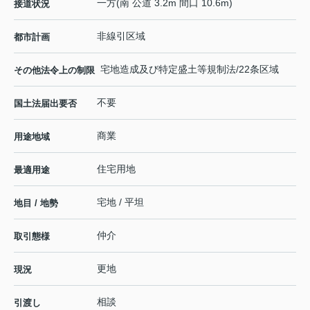
一方(南 公道 3.2m 間口 10.6m)
接道状況
非線引区域
都市計画
宅地造成及び特定盛土等規制法/22条区域
その他法令上の制限
不要
国土法届出要否
商業
用途地域
住宅用地
最適用途
宅地 / 平坦
地目 / 地勢
仲介
取引態様
更地
現況
相談
引渡し