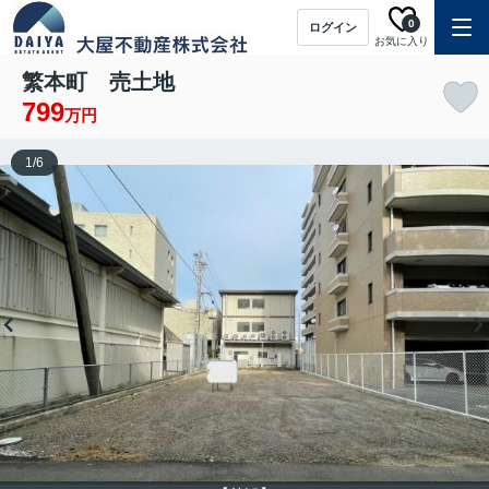
0
ログイン
お気に入り
繁本町 売土地
799
万円
1
/
6