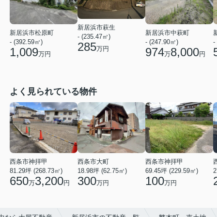
新居浜市萩生
新居浜市松原町
新居浜市中萩町
- (235.47㎡)
-
- (392.59㎡)
- (247.90㎡)
285
万円
1,009
974
8,000
万円
万
円
よく見られている物件
西条市神拝甲
西条市神拝甲
西条市大町
69.45坪 (229.59㎡)
2
81.29坪 (268.73㎡)
18.98坪 (62.75㎡)
100
650
3,200
300
万円
万
円
万円