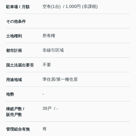
空有(1台) / 1,000円 (非課税)
駐車場 / 月額
その他条件
所有権
土地権利
非線引区域
都市計画
不要
国土法届出要否
準住居/第一種住居
用途地域
-
地勢
39戸 / -
棟総戸数 /
販売戸数
有
管理組合有無