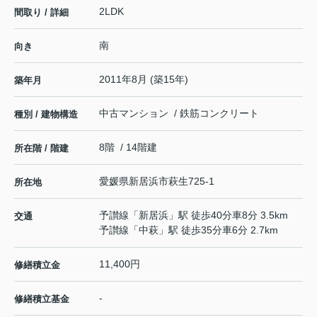
2LDK
間取り / 詳細
南
向き
2011年8月 (築15年)
築年月
中古マンション / 鉄筋コンクリート
種別 / 建物構造
8階 / 14階建
所在階 / 階建
愛媛県
新居浜市
萩生
725-1
所在地
予讃線
「
新居浜
」駅 徒歩40分車8分 3.5km
交通
予讃線
「
中萩
」駅 徒歩35分車6分 2.7km
11,400円
修繕積立金
-
修繕積立基金