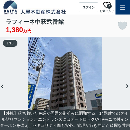
0
ログイン
お気に入り
ラフィーネ中萩弐番館
1,380
万円
1
/
16
【外観】落ち着いた色調が周囲の街並みに調和する、14階建てのタイ
ル貼りマンション。エントランスにはオートロックやTVモニタ付イン
ターホンを備え、セキュリティ面も安心。管理が行き届いた綺麗な共用