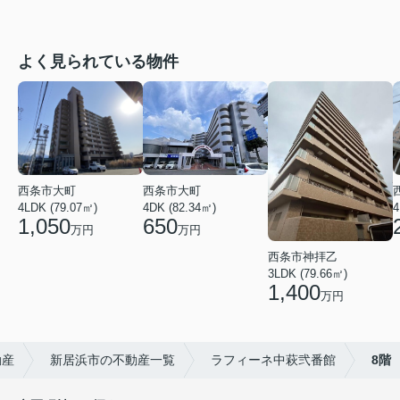
よく見られている物件
西条市大町
西条市大町
4DK (82.34㎡)
4LDK (79.07㎡)
4
650
1,050
万円
万円
西条市神拝乙
3LDK (79.66㎡)
1,400
万円
動産
新居浜市の不動産一覧
ラフィーネ中萩弐番館
8階