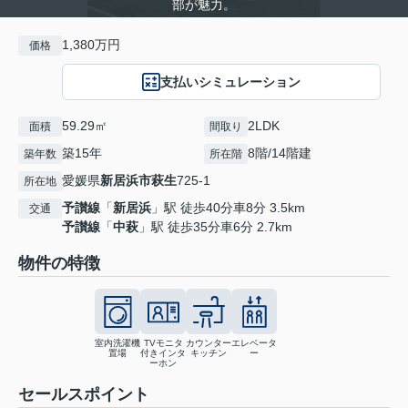
部が魅力。
1,380万円
価格
支払いシミュレーション
59.29㎡
2LDK
面積
間取り
築15年
8階/14階建
築年数
所在階
愛媛県
新居浜市
萩生
725-1
所在地
予讃線
「
新居浜
」駅 徒歩40分車8分 3.5km
交通
予讃線
「
中萩
」駅 徒歩35分車6分 2.7km
物件の特徴
室内洗濯機
TVモニタ
カウンター
エレベータ
置場
付きインタ
キッチン
ー
ーホン
セールスポイント