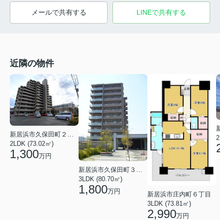
メールで共有する
LINEで共有する
近隣の物件
新居浜市久保田町２丁目
2
2LDK (73.02㎡)
1,300
万円
新居浜市久保田町３丁目
3LDK (80.70㎡)
1,800
万円
新居浜市庄内町６丁目
3LDK (73.81㎡)
2,990
万円