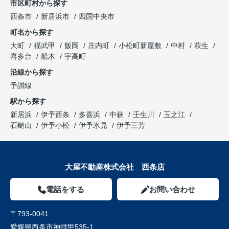
市区町村から探す
西条市
新居浜市
四国中央市
町名から探す
大町
福武甲
飯岡
庄内町
小松町新屋敷
中村
萩生
喜多台
船木
宇高町
沿線から探す
予讃線
駅から探す
新居浜
伊予西条
多喜浜
中萩
壬生川
玉之江
石鎚山
伊予小松
伊予氷見
伊予三芳
大屋不動産株式会社 西条店
電話をする
お問い合わせ
〒793-0041
愛媛県西条市神拝甲535-1