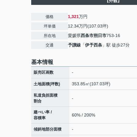
【外観】
1,321
万円
価格
12.34万円(107.03坪)
坪単価
愛媛県
西条市
朔日市
753-16
所在地
予讃線
「
伊予西条
」駅 徒歩27分
交通
基本情報
-
販売区画数
353.85㎡(107.03坪)
土地面積(坪数)
私道負担面積
-
割合
建ぺい率 /
60% / 200%
容積率
-
傾斜地部分面積