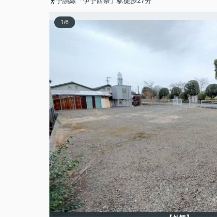
予讃線「伊予西条」駅徒歩27分
1
/
6