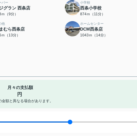
ーパー
小学校
ジグラン 西条店
西条小学校
58ｍ（9分）
874ｍ（11分）
の他
ホームセンター
まむら西条店
DCM西条店
66ｍ（13分）
1043ｍ（14分）
月々の支払額
円
の金額と異なる場合があります。