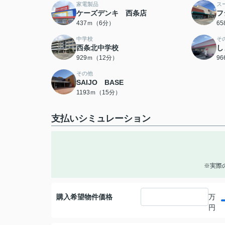
家電製品
ス
ケーズデンキ 西条店
フ
437ｍ（6分）
6
中学校
そ
西条北中学校
し
929ｍ（12分）
9
その他
SAIJO BASE
1193ｍ（15分）
支払いシミュレーション
※実際
購入希望物件価格
万
円