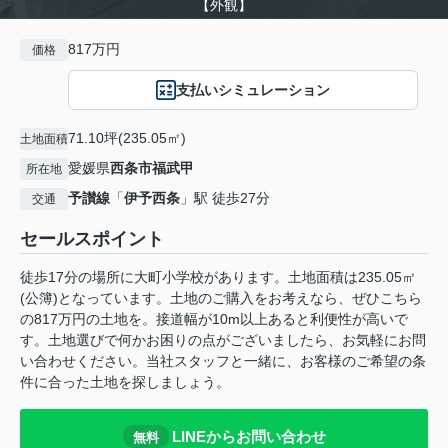
【外観】
817万円
価格
支払いシミュレーション
71.10坪(235.05㎡)
土地面積
愛媛県
西条市
福武甲
所在地
予讃線
「
伊予西条
」駅 徒歩27分
交通
セールスポイント
徒歩17分の場所に大町小学校があります。土地面積は235.05㎡
(公簿)となっています。土地のご購入をお考えなら、ぜひこちら
の817万円の土地を。接道幅が10m以上あると利便性が高いで
す。土地選びで何かお困りの点がございましたら、お気軽にお問
い合わせください。当社スタッフと一緒に、お客様のご希望の条
件に合った土地を探しましょう。
LINEからお問い合わせ
無料