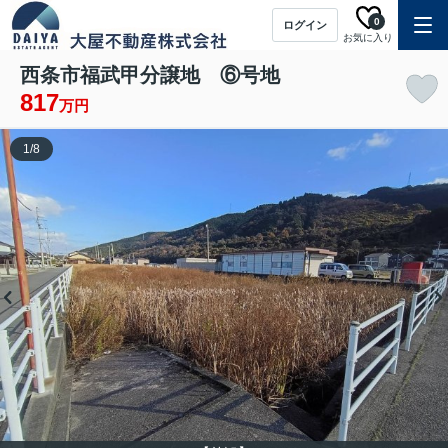
0
ログイン
お気に入り
西条市福武甲分譲地 ⑥号地
817
万円
1
/
8