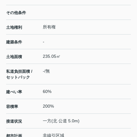
その他条件
所有権
土地権利
-
建築条件
235.05㎡
土地面積
-/無
私道負担面積 /
セットバック
60%
建ぺい率
200%
容積率
一方(北 公道 5.0m)
接道状況
非線引区域
都市計画