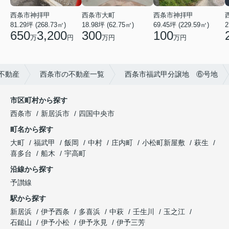
西条市神拝甲
西条市神拝甲
西条市大町
69.45坪 (229.59㎡)
2
81.29坪 (268.73㎡)
18.98坪 (62.75㎡)
100
650
3,200
300
万円
万
円
万円
不動産
西条市の不動産一覧
西条市福武甲分譲地 ⑥号地
市区町村から探す
西条市
新居浜市
四国中央市
町名から探す
大町
福武甲
飯岡
中村
庄内町
小松町新屋敷
萩生
喜多台
船木
宇高町
沿線から探す
予讃線
駅から探す
新居浜
伊予西条
多喜浜
中萩
壬生川
玉之江
石鎚山
伊予小松
伊予氷見
伊予三芳