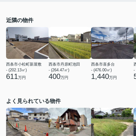
近隣の物件
西条市小松町新屋敷
西条市丹原町池田
西条市喜多台
- (202.13㎡)
- (264.47㎡)
- (476.00㎡)
-
611
400
1,440
万円
万円
万円
よく見られている物件