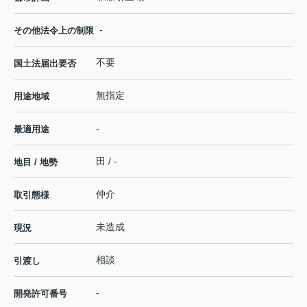
-
その他法令上の制限
不要
国土法届出要否
無指定
用途地域
-
最適用途
田 / -
地目 / 地勢
仲介
取引態様
未造成
現況
相談
引渡し
-
開発許可番号