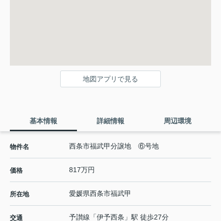
地図アプリで見る
基本情報
詳細情報
周辺環境
西条市福武甲分譲地 ⑥号地
物件名
817万円
価格
愛媛県
西条市
福武甲
所在地
予讃線
「
伊予西条
」駅 徒歩27分
交通