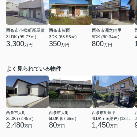
西条市小松町新屋敷
西条市飯岡
西条市洲之内甲
3LDK (99.77㎡)
3DK (63.96㎡)
5DK (90.34㎡)
4
3,300
350
800
万円
万円
万円
よく見られている物件
西条市大町
西条市大町
西条市船屋甲
2LDK (72.45㎡)
5LDK (67.66㎡)
4LDK＋S(納戸) (128.15㎡)
3
2,480
80
1,450
万円
万円
万円