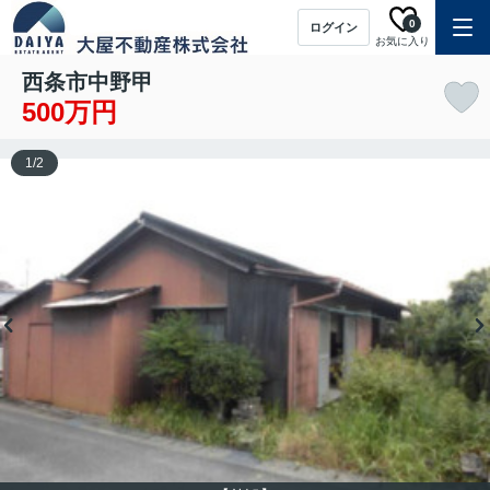
0
ログイン
お気に入り
西条市中野甲
500万円
1
/
2