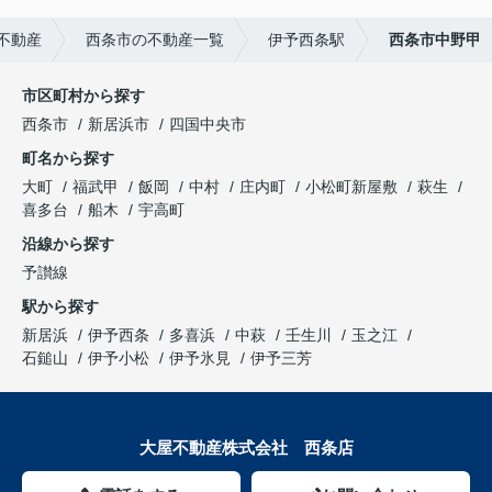
不動産
西条市の不動産一覧
伊予西条駅
西条市中野甲
市区町村から探す
西条市
新居浜市
四国中央市
町名から探す
大町
福武甲
飯岡
中村
庄内町
小松町新屋敷
萩生
喜多台
船木
宇高町
沿線から探す
予讃線
駅から探す
新居浜
伊予西条
多喜浜
中萩
壬生川
玉之江
石鎚山
伊予小松
伊予氷見
伊予三芳
大屋不動産株式会社 西条店