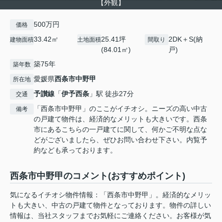
【外観】
500万円
価格
33.42㎡
25.41坪
2DK＋S(納
建物面積
土地面積
間取り
(84.01㎡)
戸)
築75年
築年数
愛媛県
西条市
中野甲
所在地
予讃線
「
伊予西条
」駅 徒歩27分
交通
「西条市中野甲」のここがイチオシ。ニーズの高い中古
備考
の戸建て物件は、経済的なメリットも大きいです。西条
市にあるこちらの一戸建てに関して、何かご不明な点な
どがございましたら、ぜひお問い合わせ下さい。内覧予
約なども承っております。
西条市中野甲のコメント(おすすめポイント)
気になるイチオシ物件情報：「西条市中野甲」。経済的なメリッ
トも大きい、中古の戸建て物件となっております。物件の詳しい
情報は、当社スタッフまでお気軽にご連絡ください。お客様が気