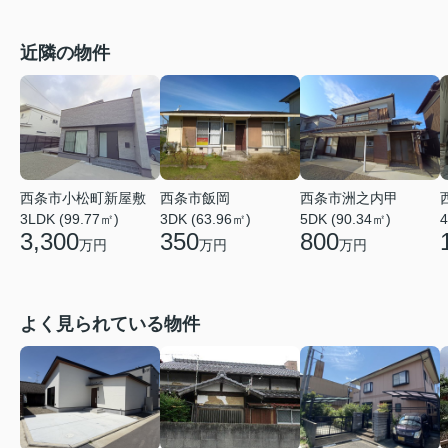
近隣の物件
西条市小松町新屋敷
西条市飯岡
西条市洲之内甲
3LDK (99.77㎡)
3DK (63.96㎡)
5DK (90.34㎡)
4
3,300
350
800
万円
万円
万円
よく見られている物件