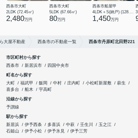
西条市大町
西条市大町
西条市船屋甲
2LDK (72.45㎡)
5LDK (67.66㎡)
4LDK＋S(納戸) (128.15㎡)
3
2,480
80
1,450
万円
万円
万円
ら大屋不動産
西条市の不動産一覧
西条市丹原町北田野221
市区町村から探す
西条市
新居浜市
四国中央市
町名から探す
大町
福武甲
飯岡
中村
庄内町
小松町新屋敷
萩生
喜多台
船木
宇高町
沿線から探す
予讃線
駅から探す
新居浜
伊予西条
多喜浜
中萩
壬生川
玉之江
石鎚山
伊予小松
伊予氷見
伊予三芳