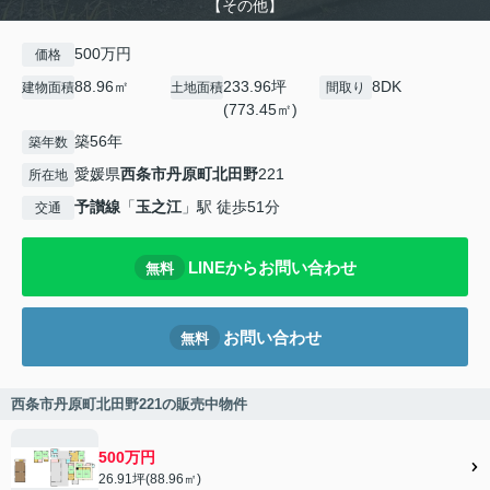
【その他】
500万円
価格
88.96㎡
233.96坪
8DK
建物面積
土地面積
間取り
(773.45㎡)
築56年
築年数
愛媛県
西条市
丹原町北田野
221
所在地
予讃線
「
玉之江
」駅 徒歩51分
交通
LINEからお問い合わせ
無料
お問い合わせ
無料
西条市丹原町北田野221の販売中物件
500万円
26.91坪(88.96㎡)