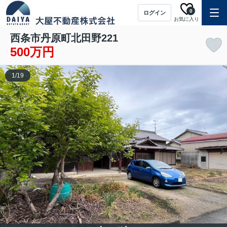
0
ログイン
お気に入り
西条市丹原町北田野221
500万円
1
/
19