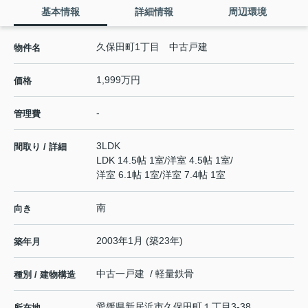
基本情報
詳細情報
周辺環境
久保田町1丁目 中古戸建
物件名
1,999万円
価格
-
管理費
3LDK
間取り / 詳細
LDK 14.5帖 1室
/
洋室 4.5帖 1室
/
洋室 6.1帖 1室
/
洋室 7.4帖 1室
南
向き
2003年1月 (築23年)
築年月
中古一戸建 / 軽量鉄骨
種別 / 建物構造
愛媛県
新居浜市
久保田町
１丁目3-38
所在地