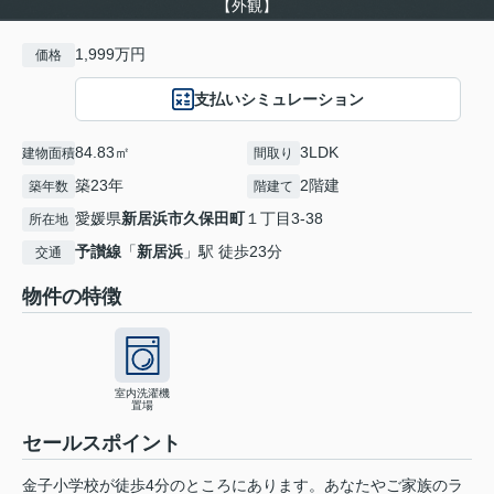
【外観】
1,999万円
価格
支払いシミュレーション
84.83㎡
3LDK
建物面積
間取り
築23年
2階建
築年数
階建て
愛媛県
新居浜市
久保田町
１丁目3-38
所在地
予讃線
「
新居浜
」駅 徒歩23分
交通
物件の特徴
室内洗濯機
置場
セールスポイント
金子小学校が徒歩4分のところにあります。あなたやご家族のラ