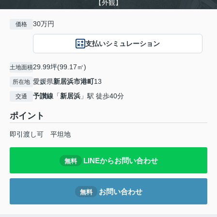
【外観】
30万円
価格
支払いシミュレーション
29.99坪(99.17㎡)
土地面積
愛媛県
新居浜市
港町
13
所在地
予讃線
「
新居浜
」駅 徒歩40分
交通
ポイント
即引渡し可
平坦地
LINEからお問い合わせ
無料
お問い合わせ
無料