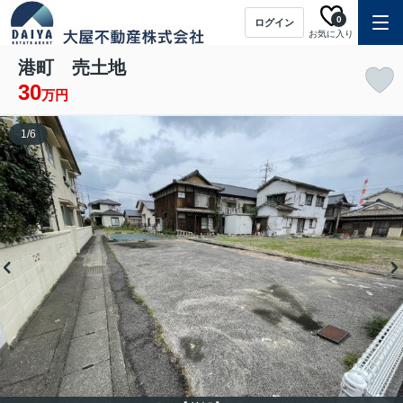
0
ログイン
お気に入り
港町 売土地
30
万円
1
/
6