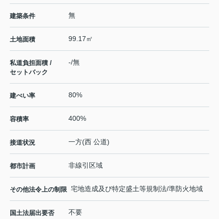
無
建築条件
99.17㎡
土地面積
-/無
私道負担面積 /
セットバック
80%
建ぺい率
400%
容積率
一方(西 公道)
接道状況
非線引区域
都市計画
宅地造成及び特定盛土等規制法/準防火地域
その他法令上の制限
不要
国土法届出要否