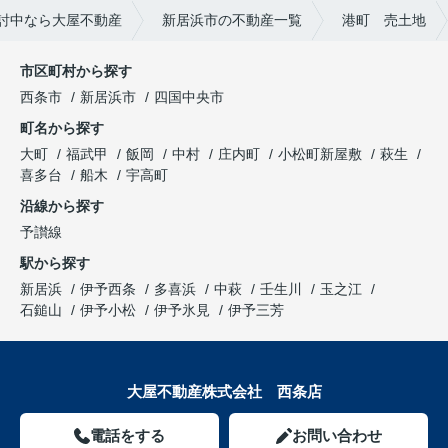
討中なら大屋不動産
新居浜市の不動産一覧
港町 売土地
市区町村から探す
西条市
新居浜市
四国中央市
町名から探す
大町
福武甲
飯岡
中村
庄内町
小松町新屋敷
萩生
喜多台
船木
宇高町
沿線から探す
予讃線
駅から探す
新居浜
伊予西条
多喜浜
中萩
壬生川
玉之江
石鎚山
伊予小松
伊予氷見
伊予三芳
大屋不動産株式会社 西条店
電話をする
お問い合わせ