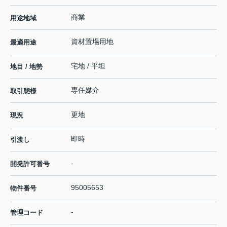
商業
用途地域
資材置場用地
最適用途
宅地 / 平坦
地目 / 地勢
専任媒介
取引態様
更地
現況
即時
引渡し
-
開発許可番号
95005653
物件番号
-
管理コード