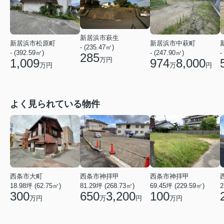
新居浜市萩生
新居浜市松原町
新居浜市中萩町
- (235.47㎡)
-
- (392.59㎡)
- (247.90㎡)
285
万円
1,009
974
8,000
万円
万
円
よく見られている物件
西条市神拝甲
西条市大町
西条市神拝甲
69.45坪 (229.59㎡)
2
18.98坪 (62.75㎡)
81.29坪 (268.73㎡)
100
300
650
3,200
万円
万円
万
円