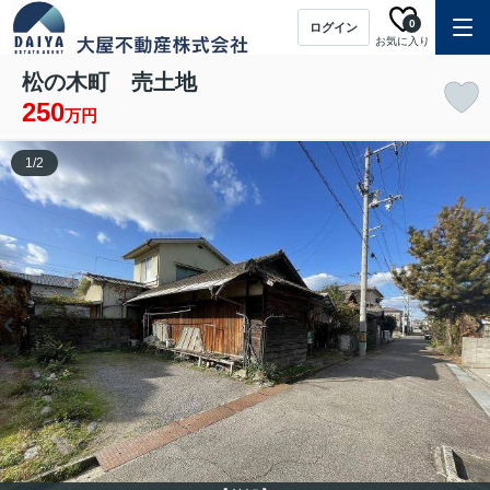
0
ログイン
お気に入り
松の木町 売土地
250
万円
1
/
2