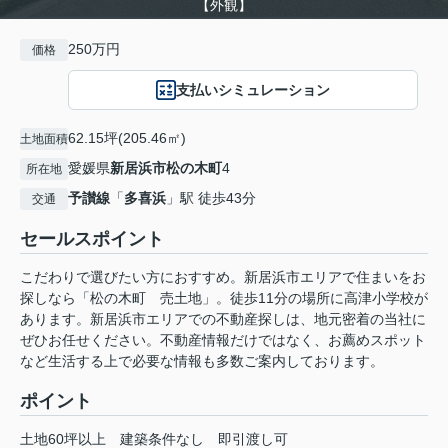
【外観】
250万円
価格
支払いシミュレーション
62.15坪(205.46㎡)
土地面積
愛媛県
新居浜市
松の木町
4
所在地
予讃線
「
多喜浜
」駅 徒歩43分
交通
セールスポイント
こだわりで選びたい方におすすめ。新居浜市エリアで住まいをお
探しなら「松の木町 売土地」。徒歩11分の場所に高津小学校が
あります。新居浜市エリアでの不動産探しは、地元密着の当社に
ぜひお任せください。不動産情報だけではなく、お薦めスポット
など生活する上で必要な情報も多数ご案内しております。
ポイント
土地60坪以上
建築条件なし
即引渡し可