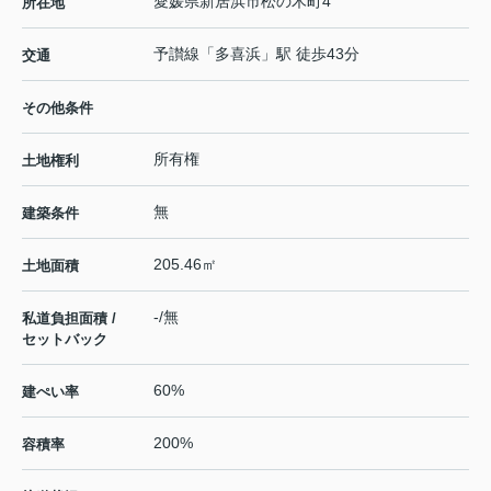
愛媛県
新居浜市
松の木町
4
所在地
予讃線
「
多喜浜
」駅 徒歩43分
交通
その他条件
所有権
土地権利
無
建築条件
205.46㎡
土地面積
-/無
私道負担面積 /
セットバック
60%
建ぺい率
200%
容積率