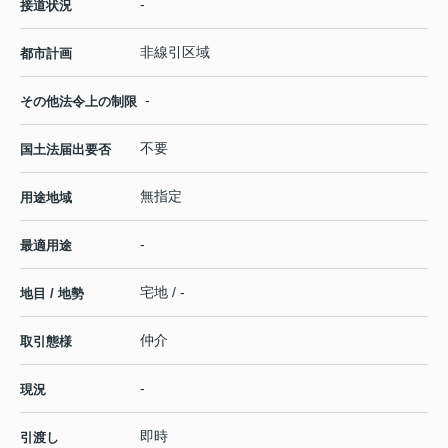
-
接道状況
非線引区域
都市計画
-
その他法令上の制限
不要
国土法届出要否
無指定
用途地域
-
最適用途
宅地 / -
地目 / 地勢
仲介
取引態様
-
現況
即時
引渡し