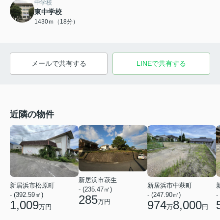
中学校
東中学校
1430ｍ（18分）
メールで共有する
LINEで共有する
近隣の物件
新居浜市萩生
新居浜市松原町
新居浜市中萩町
- (235.47㎡)
-
- (392.59㎡)
- (247.90㎡)
285
万円
1,009
974
8,000
万円
万
円