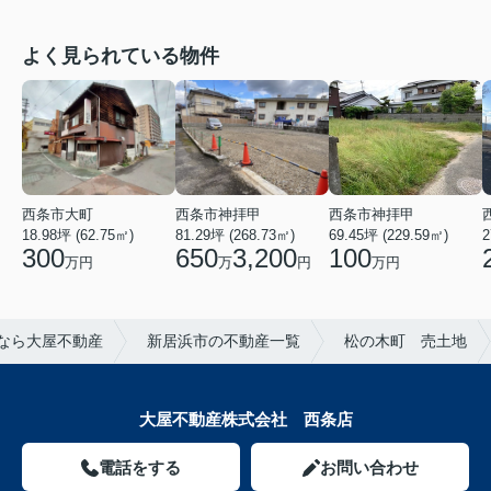
よく見られている物件
西条市神拝甲
西条市大町
西条市神拝甲
69.45坪 (229.59㎡)
2
18.98坪 (62.75㎡)
81.29坪 (268.73㎡)
100
300
650
3,200
万円
万円
万
円
なら大屋不動産
新居浜市の不動産一覧
松の木町 売土地
大屋不動産株式会社 西条店
電話をする
お問い合わせ