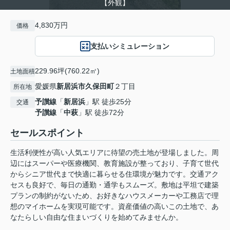
【外観】
4,830万円
価格
支払いシミュレーション
229.96坪(760.22㎡)
土地面積
愛媛県
新居浜市
久保田町
２丁目
所在地
予讃線
「
新居浜
」駅 徒歩25分
交通
予讃線
「
中萩
」駅 徒歩72分
セールスポイント
生活利便性が高い人気エリアに待望の売土地が登場しました。周
辺にはスーパーや医療機関、教育施設が整っており、子育て世代
からシニア世代まで快適に暮らせる住環境が魅力です。交通アク
セスも良好で、毎日の通勤・通学もスムーズ。敷地は平坦で建築
プランの制約がないため、お好きなハウスメーカーや工務店で理
想のマイホームを実現可能です。資産価値の高いこの土地で、あ
なたらしい自由な住まいづくりを始めてみませんか。