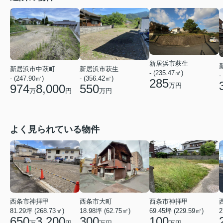
新居浜市萩生
新居浜市萩生
新居浜市中萩町
- (235.47㎡)
-
- (356.42㎡)
- (247.90㎡)
285
万円
550
974
8,000
万円
万
円
よく見られている物件
西条市神拝甲
西条市神拝甲
西条市大町
69.45坪 (229.59㎡)
2
81.29坪 (268.73㎡)
18.98坪 (62.75㎡)
100
650
3,200
300