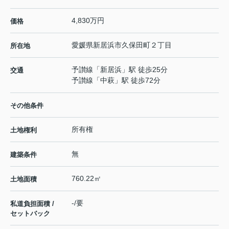
4,830万円
価格
愛媛県
新居浜市
久保田町
２丁目
所在地
予讃線
「
新居浜
」駅 徒歩25分
交通
予讃線
「
中萩
」駅 徒歩72分
その他条件
所有権
土地権利
無
建築条件
760.22㎡
土地面積
-/要
私道負担面積 /
セットバック