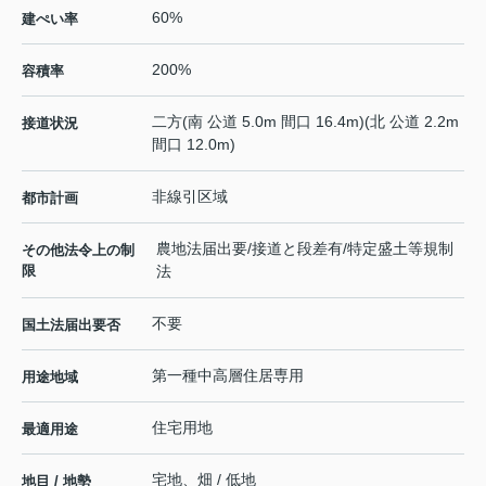
60%
建ぺい率
200%
容積率
二方(南 公道 5.0m 間口 16.4m)(北 公道 2.2m
接道状況
間口 12.0m)
非線引区域
都市計画
農地法届出要/接道と段差有/特定盛土等規制
その他法令上の制
限
法
不要
国土法届出要否
第一種中高層住居専用
用途地域
住宅用地
最適用途
宅地、畑 / 低地
地目 / 地勢