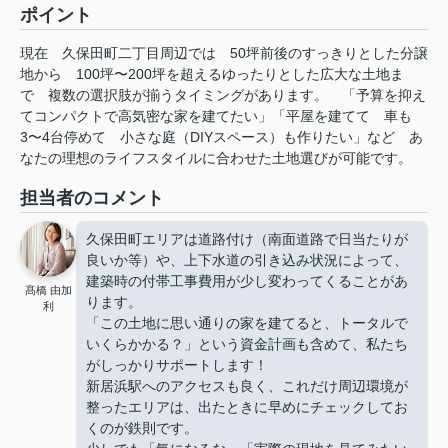
ポイント
現在
久保田町二丁目周辺では
50坪前後のすっきりとした分譲
地から
100坪〜200坪を超えるゆったりとした広大な土地ま
で
複数の選択肢が揃うタイミングがあります。
「予算を抑え
てコンパクトで高気密な家を建てたい」「平屋を建てて
車も
3〜4台停めて
小さな庭（DIYスペース）も作りたい」など
あ
なたの理想のライフスタイルに合わせた土地選びが可能です。
担当者のコメント
久保田町エリアは道路付け（南面道路で日当たりが
良いか等）や、上下水道の引き込み状況によって、
建築時の付帯工事費用が少し変わってくることがあ
髙橋 由加
ります。
利
「この土地に思い通りの家を建てると、トータルで
いくらかかる？」という資金計画も含めて、私たち
がしっかりサポートします！
新居浜駅へのアクセスも良く、これだけ周辺環境が
整ったエリアは、出たときに早めにチェックしてお
くのが鉄則です。