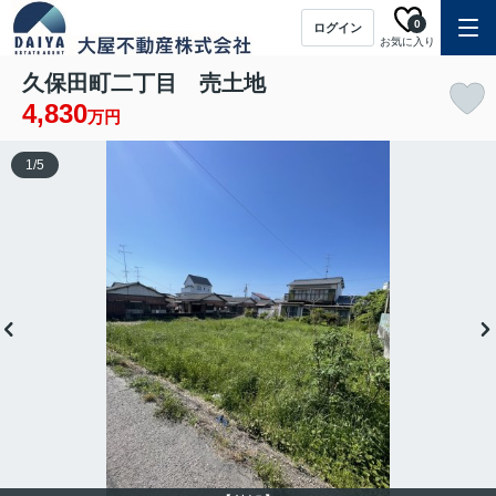
0
ログイン
お気に入り
久保田町二丁目 売土地
4,830
万円
1
/
5