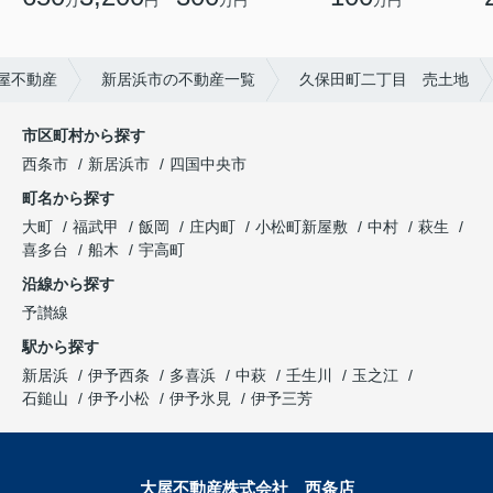
万円
万
円
万円
屋不動産
新居浜市の不動産一覧
久保田町二丁目 売土地
市区町村から探す
西条市
新居浜市
四国中央市
町名から探す
大町
福武甲
飯岡
庄内町
小松町新屋敷
中村
萩生
喜多台
船木
宇高町
沿線から探す
予讃線
駅から探す
新居浜
伊予西条
多喜浜
中萩
壬生川
玉之江
石鎚山
伊予小松
伊予氷見
伊予三芳
大屋不動産株式会社 西条店