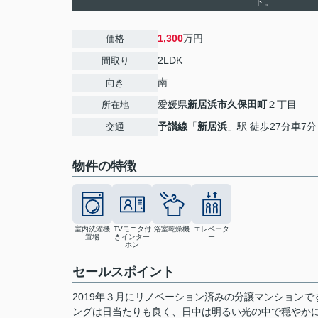
ト。
1,300
万円
価格
2LDK
間取り
南
向き
愛媛県
新居浜市
久保田町
２丁目
所在地
予讃線
「
新居浜
」駅 徒歩27分車7分 
交通
物件の特徴
室内洗濯機
TVモニタ付
浴室乾燥機
エレベータ
置場
きインター
ー
ホン
セールスポイント
2019年３月にリノベーション済みの分譲マンション
ングは日当たりも良く、日中は明るい光の中で穏やか