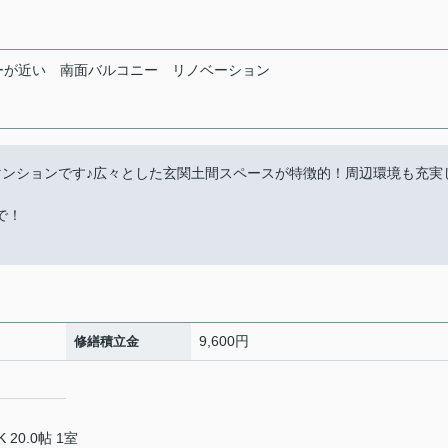
ーが近い
南面バルコニー
リノベーション
譲マンションです♪広々とした玄関土間スペースが特徴的！周辺環境も充実
で！
9,600円
修繕積立金
K 20.0帖 1室