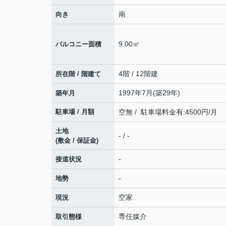
南
向き
9.00㎡
バルコニー面積
4階 / 12階建
所在階 / 階建て
1997年7月(築29年)
築年月
駐車場 / 月額
空無 / 駐車場料金有:4500円/月
土地
- / -
(敷金 / 保証金)
-
接道状況
-
地勢
空家
現況
専任媒介
取引態様