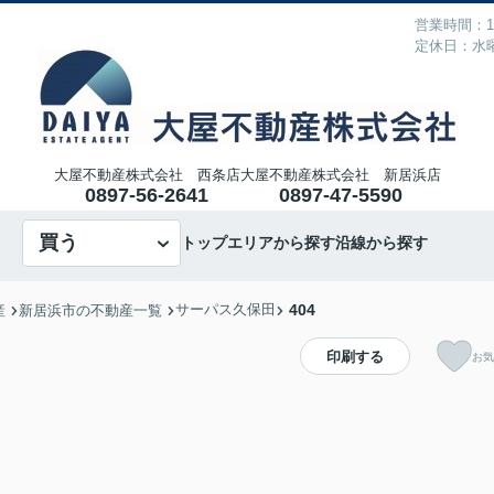
営業時間：10
定休日：水
大屋不動産株式会社 西条店
大屋不動産株式会社 新居浜店
0897-56-2641
0897-47-5590
買う
トップ
エリアから探す
沿線から探す
サーパス久保田
404
産
新居浜市の不動産一覧
印刷する
お気