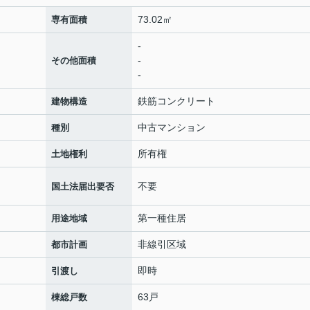
73.02㎡
専有面積
-
-
その他面積
-
鉄筋コンクリート
建物構造
中古マンション
種別
所有権
土地権利
不要
国土法届出要否
第一種住居
用途地域
非線引区域
都市計画
即時
引渡し
63戸
棟総戸数