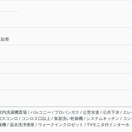
ス貼替
室内洗濯機置場 / バルコニー / プロパンガス / 公営水道 / 公共下水 / エ
/ ガスコンロ / コンロ２口以上 / 食器洗い乾燥機 / システムキッチン / コ
乾燥機 / 温水洗浄便座 / ウォークインクロゼット / TVモニタ付インターホ