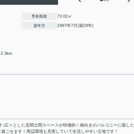
73.02㎡
専有面積
1997年7月(築29年)
築年月
2.3km
です♪広々とした玄関土間スペースが特徴的！南向きのバルコニーに面し
に過ごせます！周辺環境も充実していて生活しやすい立地です！