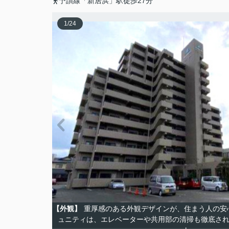
予讃線「新居浜」駅徒歩27分
1
/
24
【外観】
重厚感のある外観デザインが、住まう人の安
ュニティは、エレベーターや共用部の清掃も徹底さ