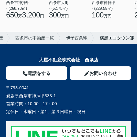
西条市神拝甲
西条市大町
西条市神拝甲
- (268.73㎡)
- (62.75㎡)
- (229.59㎡)
-
650
3,200
300
100
万
円
万円
万円
産
西条市の不動産一覧
伊予西条駅
横黒エコタウン⑪
大屋不動産株式会社 西条店
電話をする
お問い合わせ
〒793-0041
愛媛県西条市神拝甲535-1
営業時間：
10:00～17：00
定休日：
水曜日・第1、第３日曜日・祝日