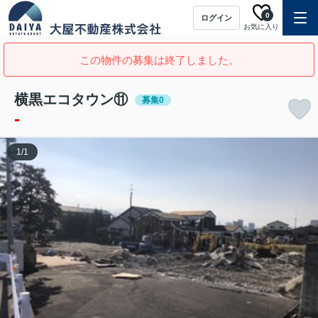
0
ログイン
お気に入り
この物件の募集は終了しました。
横黒エコタウン⑪
募集0
-
1
/
1